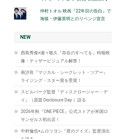
仲村トオル 映画『22年目の告白』で
海猿・伊藤英明とのリベンジ宣言
NEW
西島秀俊×瀬々敬久『存在のすべてを』特報映
像・ティザービジュアル解禁！
南沙良『マジカル・シークレット・ツアー』
ライジング・スター賞を受賞！
スピルバーグ監督『ディスクロージャー・デ
イ』（原題 Disclosure Day ）語る
2026年秋『ONE PIECE』公式ストアが米国ロ
サンゼルス初出店！
中村倫也×ムロツヨシ『君のクイズ』監督演出