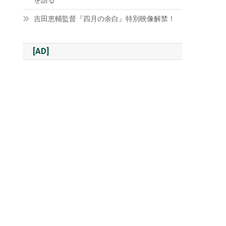
を語る
吉田恵輔監督『四月の余白』特別映像解禁！
[AD]