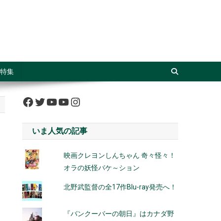
特集
Facebook
Twitter
YouTube
YouTube
Instagram
いま人気の記事
映画クレヨンしんちゃん 奇々怪々！
オラの妖怪バケ～ション
北野武監督の全17作Blu-ray発売へ！
『バンクーバーの朝日』はカナダ野