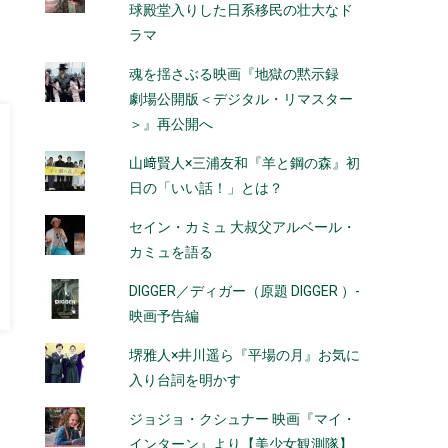
球殿堂入りした日系移民の壮大なド
ラマ
魂を揺さぶる映画『地獄の黙示録
劇場公開版＜デジタル・リマスター
＞』再公開へ
山﨑賢人×三浦友和『羊と鋼の森』初
日の「いい話！」とは？
セイン・カミュ 大叔父アルベール・
カミュを語る
DIGGER／ディガー（原題 DIGGER ）-
映画予告編
堺雅人×井川遥ら『平場の月』お気に
入り台詞を明かす
ジョジョ・クシュナー 映画『マイ・
インターン』より【美少女観測隊】