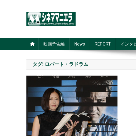
Skip
to
content
シネママニエラ
映画予告編
News
REPORT
インタ
タグ:
ロバート・ラドラム