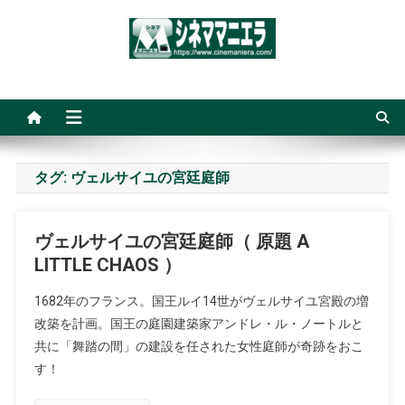
Skip
to
content
シネママニエラ
タグ:
ヴェルサイユの宮廷庭師
ヴェルサイユの宮廷庭師（ 原題 A
LITTLE CHAOS ）
1682年のフランス。国王ルイ14世がヴェルサイユ宮殿の増
改築を計画。国王の庭園建築家アンドレ・ル・ノートルと
共に「舞踏の間」の建設を任された女性庭師が奇跡をおこ
す！