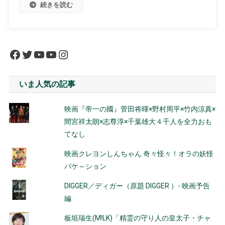
続きを読む
Facebook
Twitter
YouTube
YouTube
Instagram
いま人気の記事
映画『帝一の國』菅田将暉×野村周平×竹内涼真×
間宮祥太朗×志尊淳×千葉雄大４千人を全力おも
てなし
映画クレヨンしんちゃん 奇々怪々！オラの妖怪
バケ～ション
DIGGER／ディガー（原題 DIGGER ）- 映画予告
編
板垣瑞生(M!LK)「精霊の守り人の皇太子・チャ