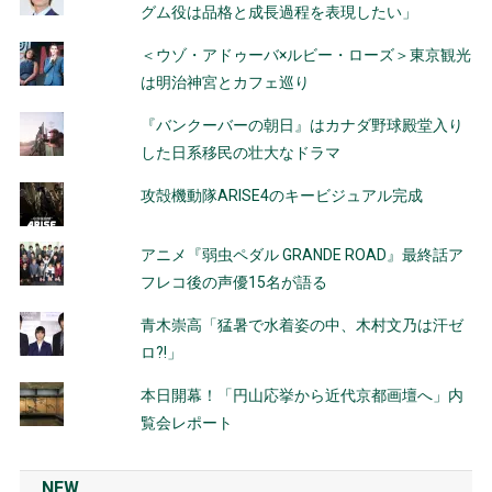
グム役は品格と成長過程を表現したい」
＜ウゾ・アドゥーバ×ルビー・ローズ＞東京観光
は明治神宮とカフェ巡り
『バンクーバーの朝日』はカナダ野球殿堂入り
した日系移民の壮大なドラマ
攻殻機動隊ARISE4のキービジュアル完成
アニメ『弱虫ペダル GRANDE ROAD』最終話ア
フレコ後の声優15名が語る
青木崇高「猛暑で水着姿の中、木村文乃は汗ゼ
ロ?!」
本日開幕！「円山応挙から近代京都画壇へ」内
覧会レポート
NEW