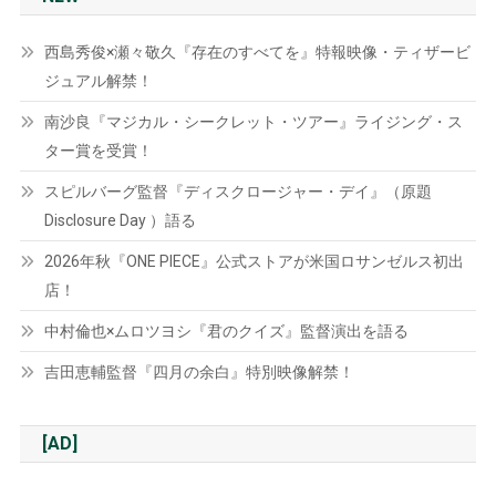
西島秀俊×瀬々敬久『存在のすべてを』特報映像・ティザービ
ジュアル解禁！
南沙良『マジカル・シークレット・ツアー』ライジング・ス
ター賞を受賞！
スピルバーグ監督『ディスクロージャー・デイ』（原題
Disclosure Day ）語る
2026年秋『ONE PIECE』公式ストアが米国ロサンゼルス初出
店！
中村倫也×ムロツヨシ『君のクイズ』監督演出を語る
吉田恵輔監督『四月の余白』特別映像解禁！
[AD]