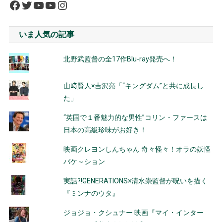
Facebook
Twitter
YouTube
YouTube
Instagram
いま人気の記事
北野武監督の全17作Blu-ray発売へ！
山﨑賢人×吉沢亮「“キングダム”と共に成長し
た」
“英国で１番魅力的な男性”コリン・ファースは
日本の高級珍味がお好き！
映画クレヨンしんちゃん 奇々怪々！オラの妖怪
バケ～ション
実話?!GENERATIONS×清水崇監督が呪いを描く
『ミンナのウタ』
ジョジョ・クシュナー 映画『マイ・インター