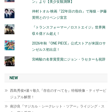
ン』より【美少女観測隊】
仲村トオル 映画『22年目の告白』で海猿・伊藤
英明とのリベンジ宣言
『トランスフォーマー／ロストエイジ』世界興
収６億ドル超え！
2026年秋『ONE PIECE』公式ストアが米国ロサ
ンゼルス初出店！
宮崎駿の名誉賞受賞にジョン・ラセターも祝辞
NEW
西島秀俊×瀬々敬久『存在のすべてを』特報映像・ティザービ
ジュアル解禁！
南沙良『マジカル・シークレット・ツアー』ライジング・ス