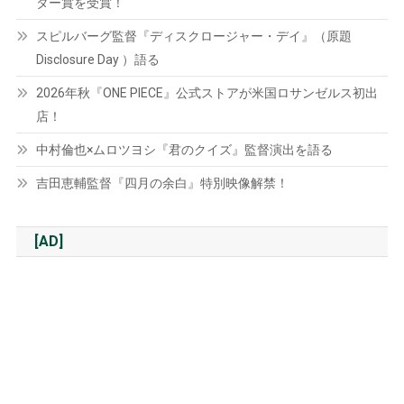
ター賞を受賞！
スピルバーグ監督『ディスクロージャー・デイ』（原題
Disclosure Day ）語る
2026年秋『ONE PIECE』公式ストアが米国ロサンゼルス初出
店！
中村倫也×ムロツヨシ『君のクイズ』監督演出を語る
吉田恵輔監督『四月の余白』特別映像解禁！
[AD]