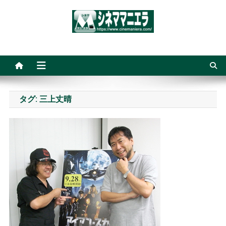
Skip
to
content
シネママニエラ
タグ:
三上丈晴