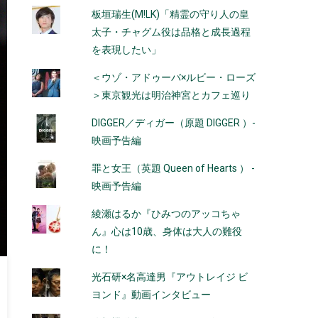
板垣瑞生(M!LK)「精霊の守り人の皇
太子・チャグム役は品格と成長過程
を表現したい」
＜ウゾ・アドゥーバ×ルビー・ローズ
＞東京観光は明治神宮とカフェ巡り
DIGGER／ディガー（原題 DIGGER ）-
映画予告編
罪と女王（英題 Queen of Hearts ） -
映画予告編
綾瀬はるか『ひみつのアッコちゃ
ん』心は10歳、身体は大人の難役
に！
光石研×名高達男『アウトレイジ ビ
ヨンド』動画インタビュー