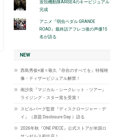
攻殻機動隊ARISE4のキービジュアル
完成
アニメ『弱虫ペダル GRANDE
ROAD』最終話アフレコ後の声優15
名が語る
NEW
西島秀俊×瀬々敬久『存在のすべてを』特報映
像・ティザービジュアル解禁！
南沙良『マジカル・シークレット・ツアー』
ライジング・スター賞を受賞！
スピルバーグ監督『ディスクロージャー・デ
イ』（原題 Disclosure Day ）語る
2026年秋『ONE PIECE』公式ストアが米国ロ
サンゼルス初出店！