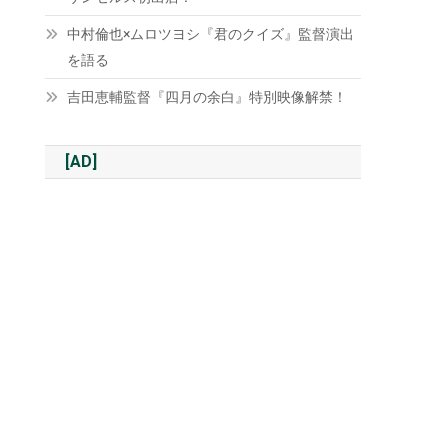
中村倫也×ムロツヨシ『君のクイズ』監督演出
を語る
吉田恵輔監督『四月の余白』特別映像解禁！
[AD]