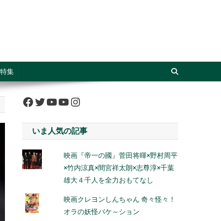
特集
Facebook
Twitter
YouTube
YouTube
Instagram
いま人気の記事
映画『帝一の國』菅田将暉×野村周平
×竹内涼真×間宮祥太朗×志尊淳×千葉
雄大４千人を全力おもてなし
映画クレヨンしんちゃん 奇々怪々！
オラの妖怪バケ～ション