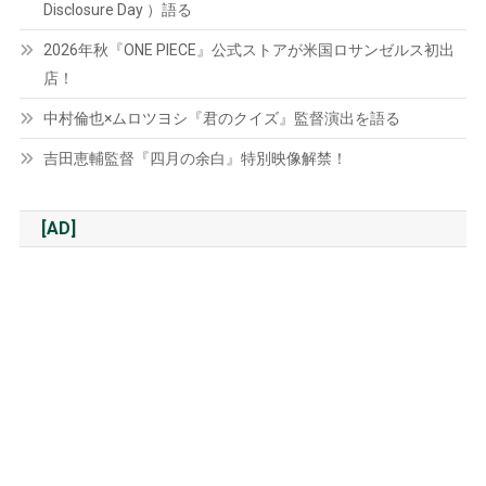
Disclosure Day ）語る
2026年秋『ONE PIECE』公式ストアが米国ロサンゼルス初出
店！
中村倫也×ムロツヨシ『君のクイズ』監督演出を語る
吉田恵輔監督『四月の余白』特別映像解禁！
[AD]