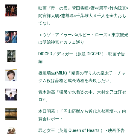
映画『帝一の國』菅田将暉×野村周平×竹内涼真×
間宮祥太朗×志尊淳×千葉雄大４千人を全力おも
てなし
＜ウゾ・アドゥーバ×ルビー・ローズ＞東京観光
は明治神宮とカフェ巡り
DIGGER／ディガー（原題 DIGGER ）- 映画予告
編
板垣瑞生(M!LK)「精霊の守り人の皇太子・チャ
グム役は品格と成長過程を表現したい」
青木崇高「猛暑で水着姿の中、木村文乃は汗ゼ
ロ?!」
本日開幕！「円山応挙から近代京都画壇へ」内
覧会レポート
罪と女王（英題 Queen of Hearts ） - 映画予告