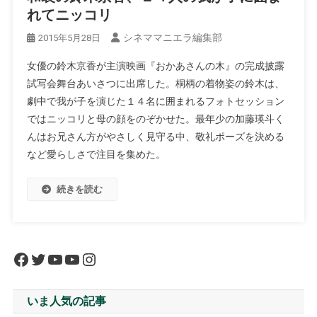
れてニッコリ
シネママニエラ編集部
2015年5月28日
女優の鈴木京香が主演映画『おかあさんの木』の完成披露
試写会舞台あいさつに出席した。桐柄の着物姿の鈴木は、
劇中で我が子を演じた１４名に囲まれるフォトセッション
ではニッコリと母の顔をのぞかせた。最年少の加藤瑛斗く
んはお兄さん方がやさしく見守る中、敬礼ポーズを決める
など愛らしさで注目を集めた。
続きを読む
Facebook
Twitter
YouTube
YouTube
Instagram
いま人気の記事