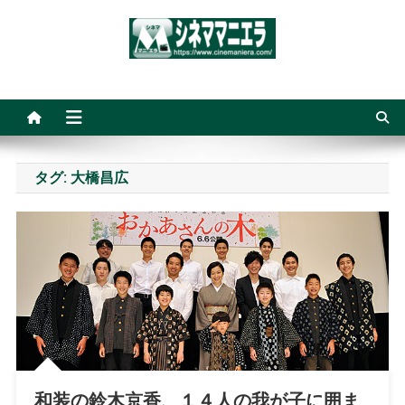
Skip
to
content
シネママニエラ
タグ:
大橋昌広
和装の鈴木京香、１４人の我が子に囲ま