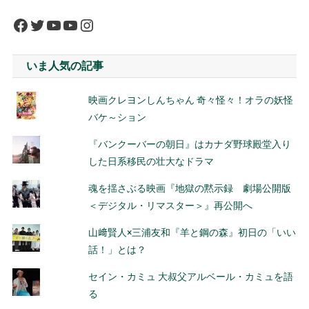
Facebook
Twitter
YouTube
YouTube
Instagram
いま人気の記事
映画クレヨンしんちゃん 奇々怪々！オラの妖怪
バケ～ション
『バンクーバーの朝日』はカナダ野球殿堂入り
した日系移民の壮大なドラマ
魂を揺さぶる映画『地獄の黙示録 劇場公開版
＜デジタル・リマスター＞』再公開へ
山﨑賢人×三浦友和『羊と鋼の森』初日の「いい
話！」とは？
セイン・カミュ 大叔父アルベール・カミュを語
る