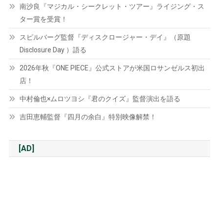
南沙良『マジカル・シークレット・ツアー』ライジング・ス
ター賞を受賞！
スピルバーグ監督『ディスクロージャー・デイ』（原題
Disclosure Day ）語る
2026年秋『ONE PIECE』公式ストアが米国ロサンゼルス初出
店！
中村倫也×ムロツヨシ『君のクイズ』監督演出を語る
吉田恵輔監督『四月の余白』特別映像解禁！
[AD]