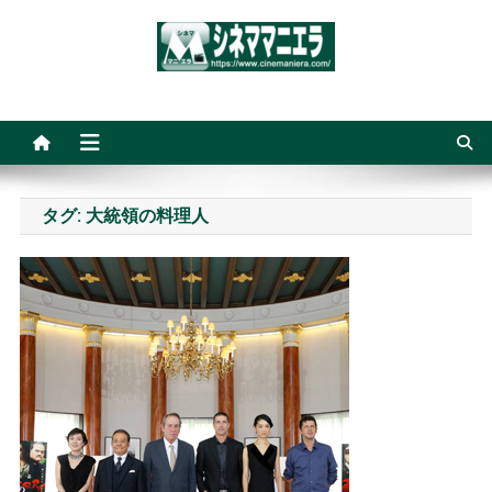
Skip
to
content
シネママニエラ
タグ:
大統領の料理人