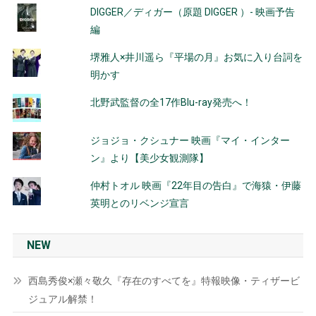
DIGGER／ディガー（原題 DIGGER ）- 映画予告
編
堺雅人×井川遥ら『平場の月』お気に入り台詞を
明かす
北野武監督の全17作Blu-ray発売へ！
ジョジョ・クシュナー 映画『マイ・インター
ン』より【美少女観測隊】
仲村トオル 映画『22年目の告白』で海猿・伊藤
英明とのリベンジ宣言
NEW
西島秀俊×瀬々敬久『存在のすべてを』特報映像・ティザービ
ジュアル解禁！