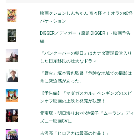
映画クレヨンしんちゃん 奇々怪々！オラの妖怪
バケ～ション
DIGGER／ディガー（原題 DIGGER ）- 映画予告
編
『バンクーバーの朝日』はカナダ野球殿堂入り
した日系移民の壮大なドラマ
『野火』塚本晋也監督「危険な地域での撮影は
常に緊迫感があった」
【予告編】『マダガスカル』ペンギンズのスピ
ンオフ映画の上映と発売が決定！
元宝塚・明日海りお×小池栄子『ムーラン』ディ
ズニー映画CVに
吉沢亮「ヒロアカは最高の作品！」