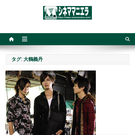
Skip
to
content
シネママニエラ
タグ:
大鶴義丹