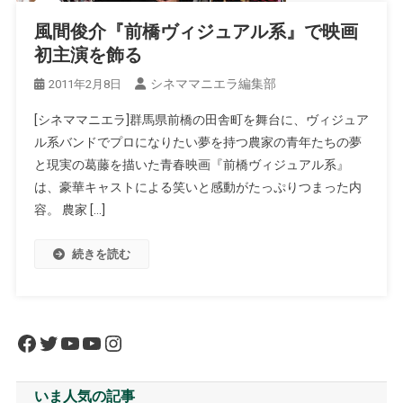
風間俊介『前橋ヴィジュアル系』で映画
初主演を飾る
シネママニエラ編集部
2011年2月8日
[シネママニエラ]群馬県前橋の田舎町を舞台に、ヴィジュア
ル系バンドでプロになりたい夢を持つ農家の青年たちの夢
と現実の葛藤を描いた青春映画『前橋ヴィジュアル系』
は、豪華キャストによる笑いと感動がたっぷりつまった内
容。 農家 […]
続きを読む
Facebook
Twitter
YouTube
YouTube
Instagram
いま人気の記事