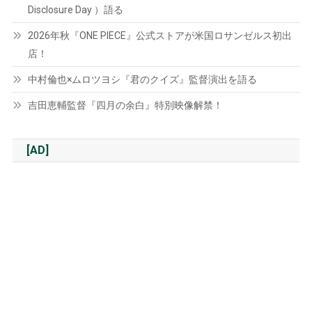
Disclosure Day ）語る
2026年秋『ONE PIECE』公式ストアが米国ロサンゼルス初出
店！
中村倫也×ムロツヨシ『君のクイズ』監督演出を語る
吉田恵輔監督『四月の余白』特別映像解禁！
[AD]