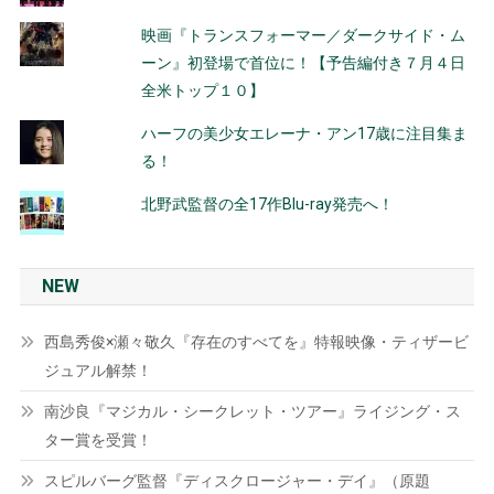
映画『トランスフォーマー／ダークサイド・ム
ーン』初登場で首位に！【予告編付き７月４日
全米トップ１０】
ハーフの美少女エレーナ・アン17歳に注目集ま
る！
北野武監督の全17作Blu-ray発売へ！
NEW
西島秀俊×瀬々敬久『存在のすべてを』特報映像・ティザービ
ジュアル解禁！
南沙良『マジカル・シークレット・ツアー』ライジング・ス
ター賞を受賞！
スピルバーグ監督『ディスクロージャー・デイ』（原題