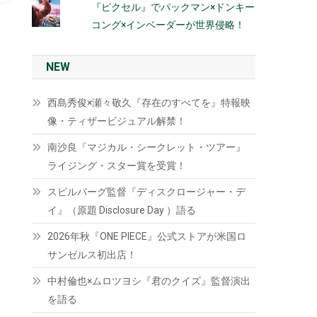
『ピクセル』でパックマン×ドンキー
コング×インベーダーが世界侵略！
NEW
西島秀俊×瀬々敬久『存在のすべてを』特報映
像・ティザービジュアル解禁！
南沙良『マジカル・シークレット・ツアー』
ライジング・スター賞を受賞！
スピルバーグ監督『ディスクロージャー・デ
イ』（原題 Disclosure Day ）語る
2026年秋『ONE PIECE』公式ストアが米国ロ
サンゼルス初出店！
中村倫也×ムロツヨシ『君のクイズ』監督演出
を語る