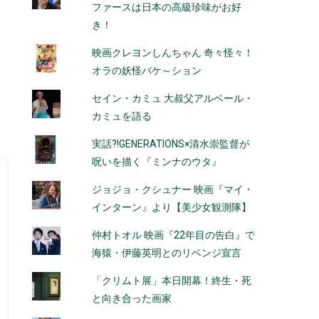
ファースは日本の高級珍味がお好
き！
映画クレヨンしんちゃん 奇々怪々！
オラの妖怪バケ～ション
セイン・カミュ 大叔父アルベール・
カミュを語る
実話?!GENERATIONS×清水崇監督が
呪いを描く『ミンナのウタ』
ジョジョ・クシュナー 映画『マイ・
インターン』より【美少女観測隊】
仲村トオル 映画『22年目の告白』で
海猿・伊藤英明とのリベンジ宣言
「クリムト展」本日開幕！終生・死
と向き合った画家