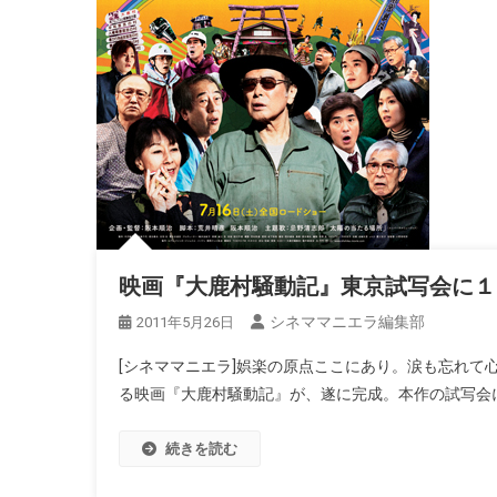
映画『大鹿村騒動記』東京試写会に１
シネママニエラ編集部
2011年5月26日
[シネママニエラ]娯楽の原点ここにあり。涙も忘れて
る映画『大鹿村騒動記』が、遂に完成。本作の試写会に１
続きを読む