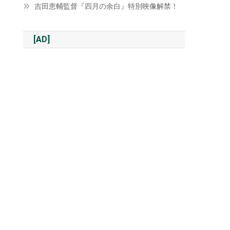
吉田恵輔監督『四月の余白』特別映像解禁！
[AD]