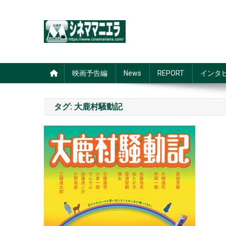
Skip
to
content
シネママニエラ
映画予告編
News
REPORT
インタ
タグ:
大鹿村騒動記