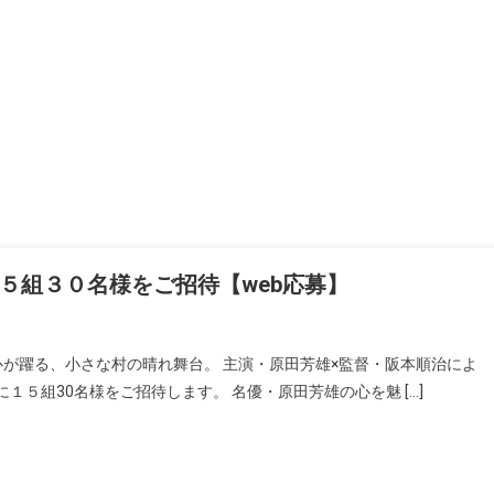
５組３０名様をご招待【web応募】
心が躍る、小さな村の晴れ舞台。 主演・原田芳雄×監督・阪本順治によ
５組30名様をご招待します。 名優・原田芳雄の心を魅 […]