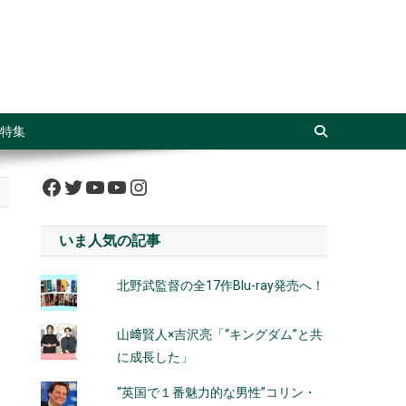
特集
Facebook
Twitter
YouTube
YouTube
Instagram
いま人気の記事
北野武監督の全17作Blu-ray発売へ！
山﨑賢人×吉沢亮「“キングダム”と共
に成長した」
“英国で１番魅力的な男性”コリン・