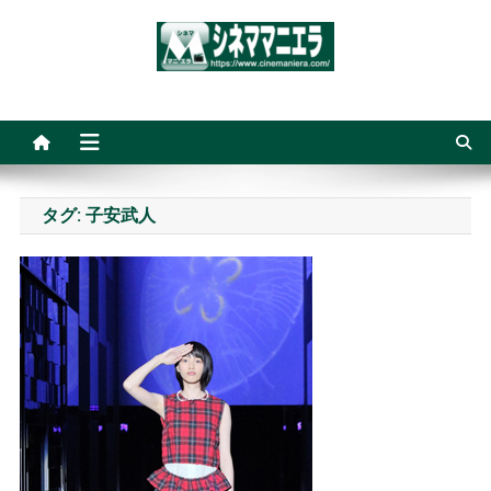
Skip
to
content
シネママニエラ
タグ:
子安武人