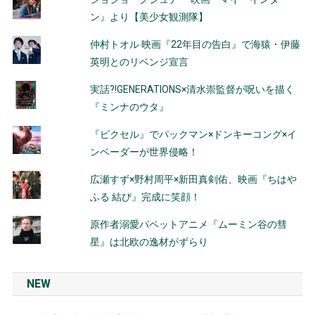
ン』より【美少女観測隊】
仲村トオル 映画『22年目の告白』で海猿・伊藤
英明とのリベンジ宣言
実話?!GENERATIONS×清水崇監督が呪いを描く
『ミンナのウタ』
『ピクセル』でパックマン×ドンキーコング×イ
ンベーダーが世界侵略！
広瀬すず×野村周平×新田真剣佑、映画『ちはや
ふる 結び』完成に笑顔！
原作者溺愛パペットアニメ『ムーミン谷の彗
星』は北欧の逸材がずらり
NEW