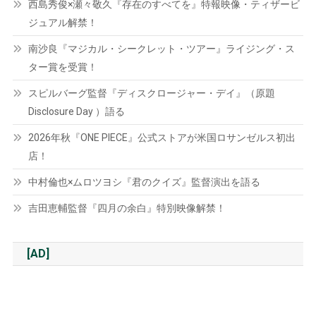
西島秀俊×瀬々敬久『存在のすべてを』特報映像・ティザービ
ジュアル解禁！
南沙良『マジカル・シークレット・ツアー』ライジング・ス
ター賞を受賞！
スピルバーグ監督『ディスクロージャー・デイ』（原題
Disclosure Day ）語る
2026年秋『ONE PIECE』公式ストアが米国ロサンゼルス初出
店！
中村倫也×ムロツヨシ『君のクイズ』監督演出を語る
吉田恵輔監督『四月の余白』特別映像解禁！
[AD]