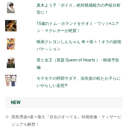
真木よう子「ボイス」絶対聴感能力の声紋分析
官に！
15歳のトム・ホランドをナオミ・ワッツ×ユア
ン・マクレガーが絶賛！
映画クレヨンしんちゃん 奇々怪々！オラの妖怪
バケ～ション
罪と女王（英題 Queen of Hearts ） - 映画予告
編
モテモテの阿部サダヲ、浴衣姿の松たか子らに
いやらしい妄想?!
NEW
西島秀俊×瀬々敬久『存在のすべてを』特報映像・ティザービ
ジュアル解禁！