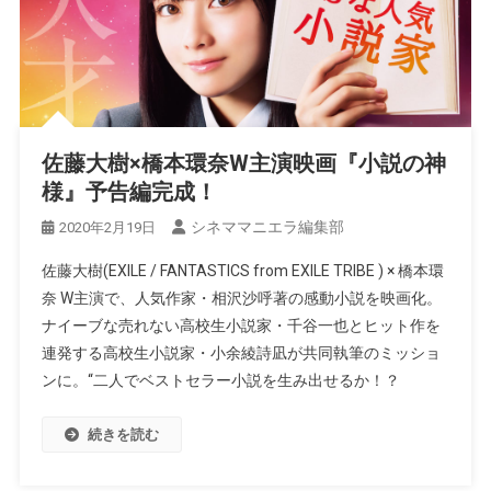
佐藤大樹×橋本環奈W主演映画『小説の神
様』予告編完成！
シネママニエラ編集部
2020年2月19日
佐藤大樹(EXILE / FANTASTICS from EXILE TRIBE ) × 橋本環
奈 W主演で、人気作家・相沢沙呼著の感動小説を映画化。
ナイーブな売れない高校生小説家・千谷一也とヒット作を
連発する高校生小説家・小余綾詩凪が共同執筆のミッショ
ンに。“二人でベストセラー小説を生み出せるか！？
続きを読む