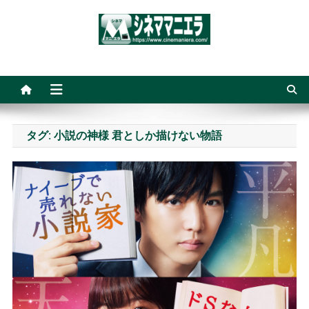
Skip
to
content
シネママニエラ
タグ:
小説の神様 君としか描けない物語