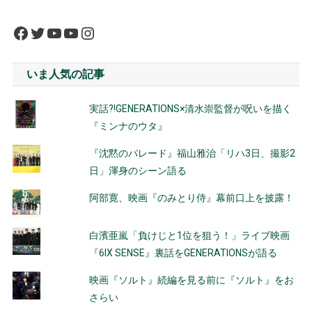
Facebook
Twitter
YouTube
YouTube
Instagram
いま人気の記事
実話?!GENERATIONS×清水崇監督が呪いを描く
『ミンナのウタ』
『沈黙のパレード』福山雅治「リハ3日、撮影2
日」渾身のシーン語る
阿部寛、映画『のみとり侍』幕前口上を披露！
白濱亜嵐「負けじと1位を狙う！」ライブ映画
『6IX SENSE』裏話をGENERATIONSが語る
映画『ソルト』続編を見る前に『ソルト』をお
さらい