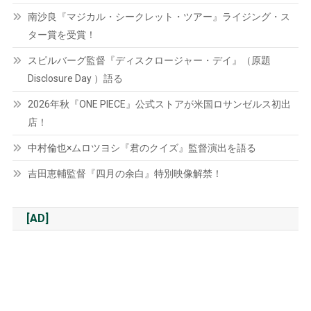
南沙良『マジカル・シークレット・ツアー』ライジング・ス
ター賞を受賞！
スピルバーグ監督『ディスクロージャー・デイ』（原題
Disclosure Day ）語る
2026年秋『ONE PIECE』公式ストアが米国ロサンゼルス初出
店！
中村倫也×ムロツヨシ『君のクイズ』監督演出を語る
吉田恵輔監督『四月の余白』特別映像解禁！
[AD]