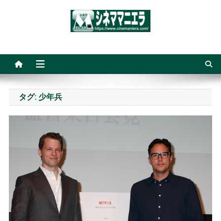
Skip
to
content
シネママニエラ
タグ:
少年兵