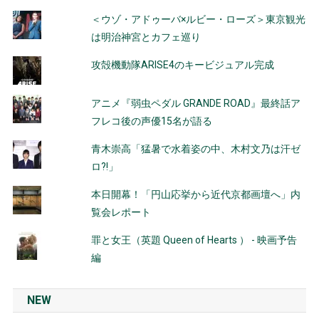
＜ウゾ・アドゥーバ×ルビー・ローズ＞東京観光
は明治神宮とカフェ巡り
攻殻機動隊ARISE4のキービジュアル完成
アニメ『弱虫ペダル GRANDE ROAD』最終話ア
フレコ後の声優15名が語る
青木崇高「猛暑で水着姿の中、木村文乃は汗ゼ
ロ?!」
本日開幕！「円山応挙から近代京都画壇へ」内
覧会レポート
罪と女王（英題 Queen of Hearts ） - 映画予告
編
NEW