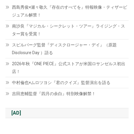
西島秀俊×瀬々敬久『存在のすべてを』特報映像・ティザービ
ジュアル解禁！
南沙良『マジカル・シークレット・ツアー』ライジング・ス
ター賞を受賞！
スピルバーグ監督『ディスクロージャー・デイ』（原題
Disclosure Day ）語る
2026年秋『ONE PIECE』公式ストアが米国ロサンゼルス初出
店！
中村倫也×ムロツヨシ『君のクイズ』監督演出を語る
吉田恵輔監督『四月の余白』特別映像解禁！
[AD]