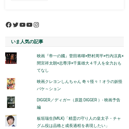
Facebook
Twitter
YouTube
YouTube
Instagram
いま人気の記事
映画『帝一の國』菅田将暉×野村周平×竹内涼真×
間宮祥太朗×志尊淳×千葉雄大４千人を全力おも
てなし
映画クレヨンしんちゃん 奇々怪々！オラの妖怪
バケ～ション
DIGGER／ディガー（原題 DIGGER ）- 映画予告
編
板垣瑞生(M!LK)「精霊の守り人の皇太子・チャ
グム役は品格と成長過程を表現したい」