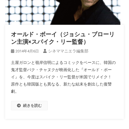
オールド・ボーイ（ジョシュ・ブローリ
ン主演×スパイク・リー監督）
シネママニエラ編集部
2014年4月6日
土屋ガロンと嶺岸信明によるコミックをベースに、韓国の
鬼才監督パク・チャヌクが映画化した『オールド・ボー
イ』を、今度はスパイク・リー監督が米国でリメイク！
原作とも韓国版とも異なる、新たな結末を創出した復讐
劇。
続きを読む