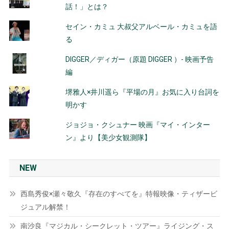
話！」とは？
セイン・カミュ 大叔父アルベール・カミュを語
る
DIGGER／ディガー（原題 DIGGER ）- 映画予告
編
堺雅人×井川遥ら『平場の月』お気に入り台詞を
明かす
ジョジョ・クシュナー 映画『マイ・インター
ン』より【美少女観測隊】
NEW
西島秀俊×瀬々敬久『存在のすべてを』特報映像・ティザービ
ジュアル解禁！
南沙良『マジカル・シークレット・ツアー』ライジング・ス