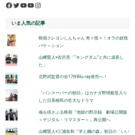
Facebook
Twitter
YouTube
YouTube
Instagram
いま人気の記事
映画クレヨンしんちゃん 奇々怪々！オラの妖怪
バケ～ション
山﨑賢人×吉沢亮「“キングダム”と共に成長し
た」
北野武監督の全17作Blu-ray発売へ！
『バンクーバーの朝日』はカナダ野球殿堂入り
した日系移民の壮大なドラマ
魂を揺さぶる映画『地獄の黙示録 劇場公開版
＜デジタル・リマスター＞』再公開へ
山﨑賢人×三浦友和『羊と鋼の森』初日の「いい