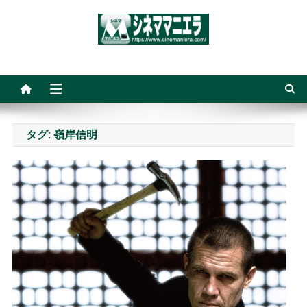
Skip
to
content
シネママニエラ
タグ:
嶺岸信明