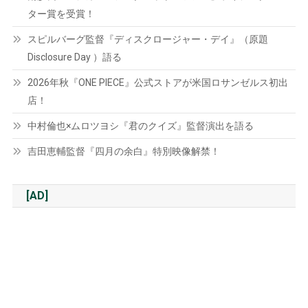
ター賞を受賞！
スピルバーグ監督『ディスクロージャー・デイ』（原題
Disclosure Day ）語る
2026年秋『ONE PIECE』公式ストアが米国ロサンゼルス初出
店！
中村倫也×ムロツヨシ『君のクイズ』監督演出を語る
吉田恵輔監督『四月の余白』特別映像解禁！
[AD]