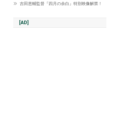
吉田恵輔監督『四月の余白』特別映像解禁！
[AD]