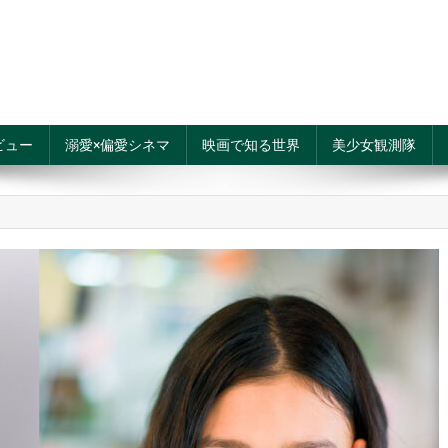
ビュー
溺愛×偏愛シネマ
映画で知る世界
美少女観測隊