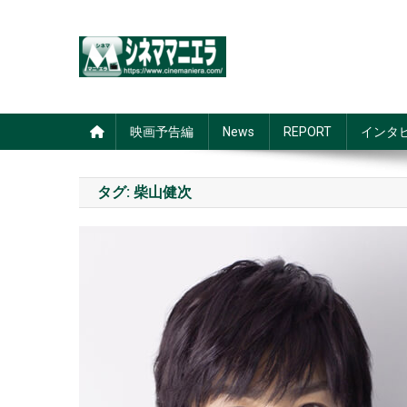
Skip
to
content
シネママニエラ
映画予告編
News
REPORT
インタ
タグ:
柴山健次