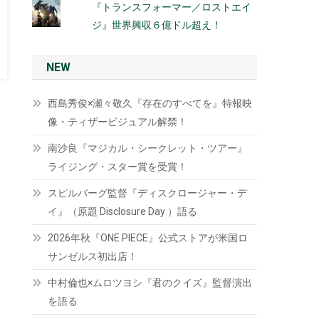
『トランスフォーマー／ロストエイ
ジ』世界興収６億ドル超え！
NEW
西島秀俊×瀬々敬久『存在のすべてを』特報映
像・ティザービジュアル解禁！
南沙良『マジカル・シークレット・ツアー』
ライジング・スター賞を受賞！
スピルバーグ監督『ディスクロージャー・デ
イ』（原題 Disclosure Day ）語る
2026年秋『ONE PIECE』公式ストアが米国ロ
サンゼルス初出店！
中村倫也×ムロツヨシ『君のクイズ』監督演出
を語る