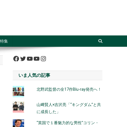
特集
Facebook
Twitter
YouTube
YouTube
Instagram
いま人気の記事
北野武監督の全17作Blu-ray発売へ！
山﨑賢人×吉沢亮「“キングダム”と共
に成長した」
“英国で１番魅力的な男性”コリン・