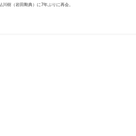
鮎川樹（岩田剛典）に7年ぶりに再会。