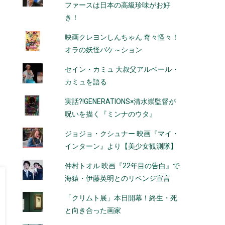
ファースは日本の高級珍味がお好
き！
映画クレヨンしんちゃん 奇々怪々！
オラの妖怪バケ～ション
セイン・カミュ 大叔父アルベール・
カミュを語る
実話?!GENERATIONS×清水崇監督が
呪いを描く『ミンナのウタ』
ジョジョ・クシュナー 映画『マイ・
インターン』より【美少女観測隊】
仲村トオル 映画『22年目の告白』で
海猿・伊藤英明とのリベンジ宣言
「クリムト展」本日開幕！終生・死
と向き合った画家