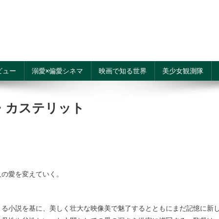
ビュー
溺愛×偏愛シネマ
映画で知る世界
美少女観測隊
・カステリット
人の愛を変えていく。
よる小説を基に、美しく壮大な映像美で魅了するとともにまだ記憶に新