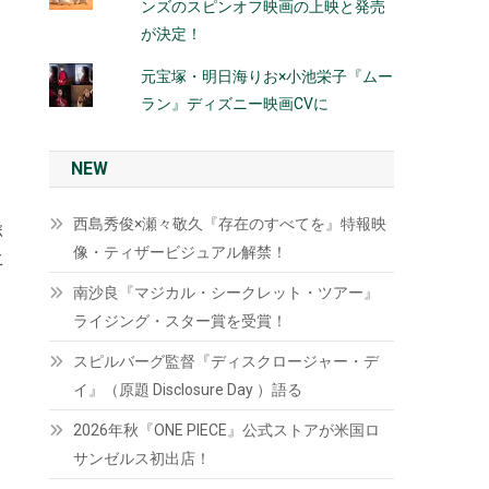
ンズのスピンオフ映画の上映と発売
が決定！
元宝塚・明日海りお×小池栄子『ムー
ラン』ディズニー映画CVに
NEW
西島秀俊×瀬々敬久『存在のすべてを』特報映
ボ
像・ティザービジュアル解禁！
こ
南沙良『マジカル・シークレット・ツアー』
ライジング・スター賞を受賞！
スピルバーグ監督『ディスクロージャー・デ
イ』（原題 Disclosure Day ）語る
2026年秋『ONE PIECE』公式ストアが米国ロ
サンゼルス初出店！