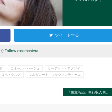
ツイートする
r で
Follow cinemaniera
チ
エミール・ハーシュ
サーデット・アクソイ
ネロペ・クルス
マルガレート・マッツァンティーニ
『風立ちぬ』興行収入100億円を突破！