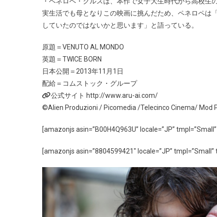
・ペネロペ・クルスは、本作で女子大生時代から高校生
実生活でも母となりこの映画に挑んだため、ペネロペは
していたのではないかと思います」と語っている。
原題＝VENUTO AL MONDO
英題＝TWICE BORN
日本公開＝2013年11月1日
配給＝コムストック・グループ
公式サイト http://www.aru-ai.com/
©Alien Produzioni / Picomedia /Telecinco Cinema/ Mod 
[amazonjs asin=”B00H4Q963U” locale=”JP” tmpl=”Sm
[amazonjs asin=”8804599421″ locale=”JP” tmpl=”Small” t