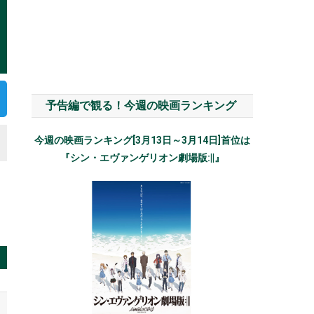
予告編で観る！今週の映画ランキング
今週の映画ランキング[3月13日～3月14日]首位は
『シン・エヴァンゲリオン劇場版:||』