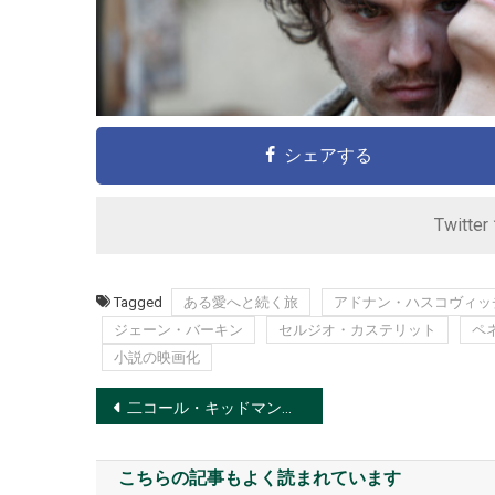
シェアする
Twitte
Tagged
ある愛へと続く旅
アドナン・ハスコヴィッ
ジェーン・バーキン
セルジオ・カステリット
ペ
小説の映画化
投
二コール・キッドマン『そして父になる』の是枝監督にラブコール！
稿
こちらの記事もよく読まれています
ナ