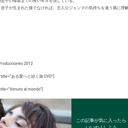
の息子の母親までの長い年月を演じている。
「息子が生まれた後でなければ、主人公ジェンマの気持ちを違う風に理
Producciones 2012
all” title=”ある愛へと続く旅 DVD”]
itle=”Venuto al mondo”]
この記事が気に入ったら
いいね ! しよう