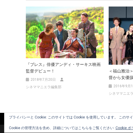
ビ
ゲ
ー
シ
ョ
『ブレス』俳優アンディ・サーキス映画
ン
＜福山雅治＞
監督デビュー！
督から女優扱
2018年7月20日
2016年9月
シネママニエラ編集部
シネママニエ
プライバシーと Cookie: このサイトでは Cookie を使用しています。 こ
Cookie の管理方法を含め、詳細についてはこちらをご覧ください:
Cookie 
Copyright © 2010-2026 www.cinemaniera.com All Rights Reserv