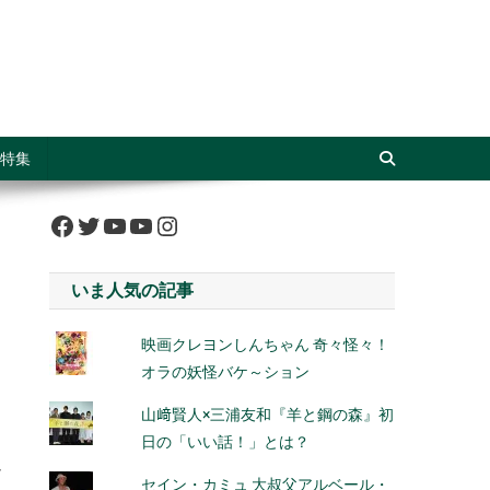
特集
Facebook
Twitter
YouTube
YouTube
Instagram
いま人気の記事
映画クレヨンしんちゃん 奇々怪々！
オラの妖怪バケ～ション
山﨑賢人×三浦友和『羊と鋼の森』初
日の「いい話！」とは？
し
セイン・カミュ 大叔父アルベール・