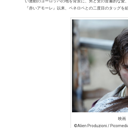
い激動のヨーロッパの地を背景に、男と女の普遍的な愛
『赤いアモーレ』以来、ペネロペとの二度目のタッグを
映画
©Alien Produzioni / Picomed