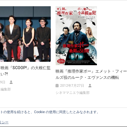
映画『SCOOP!』の大根仁監
映画『推理作家ポー』エメット・フィ
い?!
ルズ役のルーク・エヴァンスの機転
19日
2012年7月27日
ラ編集部
シネママニエラ編集部
のサイトの使用を続けると、Cookie の使用に同意したとみなされます。
ポリシー
ed.
|