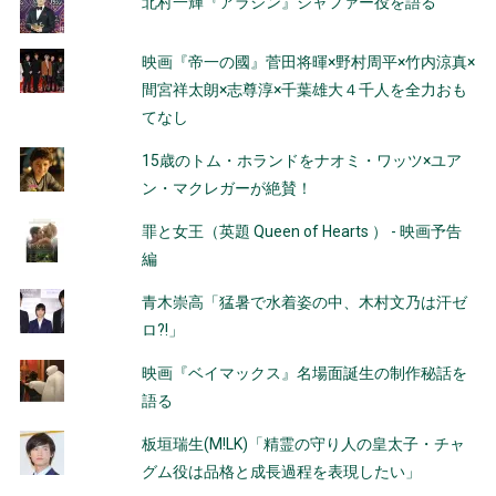
北村一輝『アラジン』ジャファー役を語る
映画『帝一の國』菅田将暉×野村周平×竹内涼真×
間宮祥太朗×志尊淳×千葉雄大４千人を全力おも
てなし
15歳のトム・ホランドをナオミ・ワッツ×ユア
ン・マクレガーが絶賛！
罪と女王（英題 Queen of Hearts ） - 映画予告
編
青木崇高「猛暑で水着姿の中、木村文乃は汗ゼ
ロ?!」
映画『ベイマックス』名場面誕生の制作秘話を
語る
板垣瑞生(M!LK)「精霊の守り人の皇太子・チャ
グム役は品格と成長過程を表現したい」