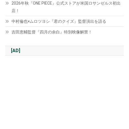
2026年秋『ONE PIECE』公式ストアが米国ロサンゼルス初出
店！
中村倫也×ムロツヨシ『君のクイズ』監督演出を語る
吉田恵輔監督『四月の余白』特別映像解禁！
[AD]