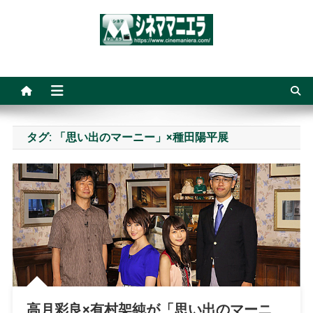
Skip
to
content
シネママニエラ
タグ:
「思い出のマーニー」×種田陽平展
高月彩良×有村架純が「思い出のマーニ