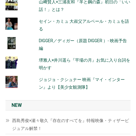
山﨑賢人×三浦友和『羊と鋼の森』初日の「いい
話！」とは？
セイン・カミュ 大叔父アルベール・カミュを語
る
DIGGER／ディガー（原題 DIGGER ）- 映画予告
編
堺雅人×井川遥ら『平場の月』お気に入り台詞を
明かす
ジョジョ・クシュナー 映画『マイ・インター
ン』より【美少女観測隊】
NEW
西島秀俊×瀬々敬久『存在のすべてを』特報映像・ティザービ
ジュアル解禁！