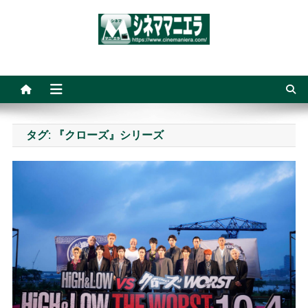
Skip
to
content
シネママニエラ
タグ:
『クローズ』シリーズ