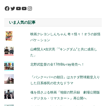
Facebook
Twitter
YouTube
YouTube
Instagram
いま人気の記事
映画クレヨンしんちゃん 奇々怪々！オラの妖怪
バケ～ション
山﨑賢人×吉沢亮「“キングダム”と共に成長し
た」
北野武監督の全17作Blu-ray発売へ！
『バンクーバーの朝日』はカナダ野球殿堂入り
した日系移民の壮大なドラマ
魂を揺さぶる映画『地獄の黙示録 劇場公開版
＜デジタル・リマスター＞』再公開へ