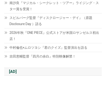
南沙良『マジカル・シークレット・ツアー』ライジング・ス
ター賞を受賞！
スピルバーグ監督『ディスクロージャー・デイ』（原題
Disclosure Day ）語る
2026年秋『ONE PIECE』公式ストアが米国ロサンゼルス初出
店！
中村倫也×ムロツヨシ『君のクイズ』監督演出を語る
吉田恵輔監督『四月の余白』特別映像解禁！
[AD]