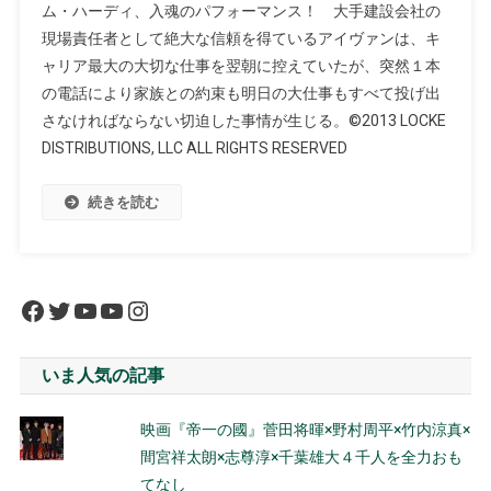
ム・ハーディ、入魂のパフォーマンス！ 大手建設会社の
現場責任者として絶大な信頼を得ているアイヴァンは、キ
ャリア最大の大切な仕事を翌朝に控えていたが、突然１本
の電話により家族との約束も明日の大仕事もすべて投げ出
さなければならない切迫した事情が生じる。©2013 LOCKE
DISTRIBUTIONS, LLC ALL RIGHTS RESERVED
続きを読む
Facebook
Twitter
YouTube
YouTube
Instagram
いま人気の記事
映画『帝一の國』菅田将暉×野村周平×竹内涼真×
間宮祥太朗×志尊淳×千葉雄大４千人を全力おも
てなし