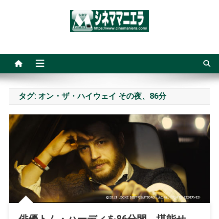
Skip
to
content
シネママニエラ
タグ:
オン・ザ・ハイウェイ その夜、86分