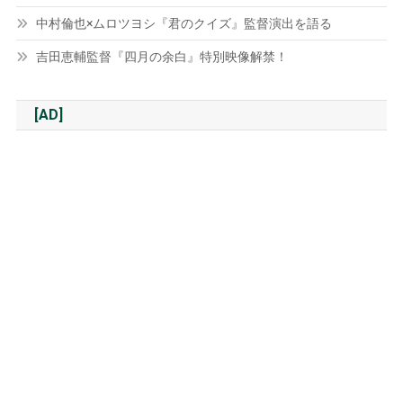
中村倫也×ムロツヨシ『君のクイズ』監督演出を語る
吉田恵輔監督『四月の余白』特別映像解禁！
[AD]