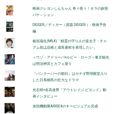
映画クレヨンしんちゃん 奇々怪々！オラの妖怪
バケ～ション
DIGGER／ディガー（原題 DIGGER ）- 映画予告
編
板垣瑞生(M!LK)「精霊の守り人の皇太子・チャ
グム役は品格と成長過程を表現したい」
＜ウゾ・アドゥーバ×ルビー・ローズ＞東京観光
は明治神宮とカフェ巡り
『バンクーバーの朝日』はカナダ野球殿堂入り
した日系移民の壮大なドラマ
光石研×名高達男『アウトレイジ ビヨンド』動
画インタビュー
攻殻機動隊ARISE4のキービジュアル完成