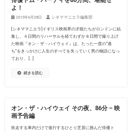
俳優トム・ハーディを86分間、堪能せ
よ！
シネママニエラ編集部
2015年6月28日
[シネママニエラ]イギリス映画界の才能たちがロンドンに結
集し、４日間のリハーサルを経てわずか８日間で撮り上げ
た映画『オン・ザ・ハイウェイ』は、たった一度の“過
ち”をきっかけに人生のすべてを失っていく男の物語になっ
ており、 […]
続きを読む
オン・ザ・ハイウェイ その夜、86分 – 映
画予告編
疾走する車内だけで進行するひとり芝居に挑んだ俳優ト