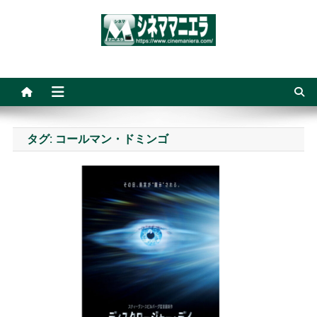
Skip
to
content
シネママニエラ
タグ:
コールマン・ドミンゴ