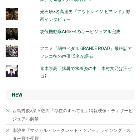
光石研×名高達男『アウトレイジ ビヨンド』動
画インタビュー
攻殻機動隊ARISE4のキービジュアル完成
アニメ『弱虫ペダル GRANDE ROAD』最終話ア
フレコ後の声優15名が語る
青木崇高「猛暑で水着姿の中、木村文乃は汗ゼ
ロ?!」
NEW
西島秀俊×瀬々敬久『存在のすべてを』特報映像・ティザービ
ジュアル解禁！
南沙良『マジカル・シークレット・ツアー』ライジング・ス
ター賞を受賞！