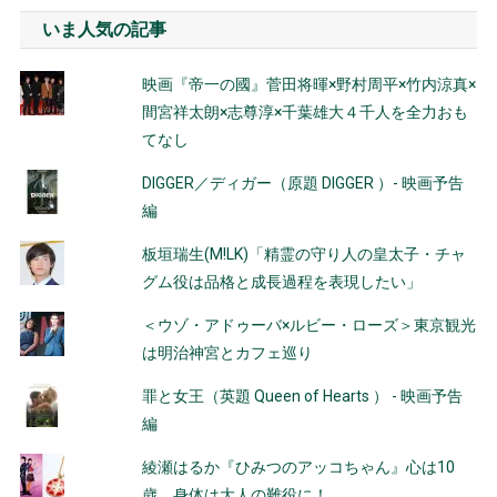
いま人気の記事
映画『帝一の國』菅田将暉×野村周平×竹内涼真×
間宮祥太朗×志尊淳×千葉雄大４千人を全力おも
てなし
DIGGER／ディガー（原題 DIGGER ）- 映画予告
編
板垣瑞生(M!LK)「精霊の守り人の皇太子・チャ
グム役は品格と成長過程を表現したい」
＜ウゾ・アドゥーバ×ルビー・ローズ＞東京観光
は明治神宮とカフェ巡り
罪と女王（英題 Queen of Hearts ） - 映画予告
編
綾瀬はるか『ひみつのアッコちゃん』心は10
歳、身体は大人の難役に！