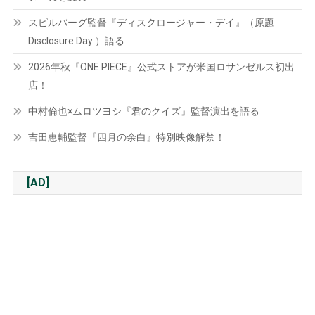
スピルバーグ監督『ディスクロージャー・デイ』（原題
Disclosure Day ）語る
2026年秋『ONE PIECE』公式ストアが米国ロサンゼルス初出
店！
中村倫也×ムロツヨシ『君のクイズ』監督演出を語る
吉田恵輔監督『四月の余白』特別映像解禁！
[AD]