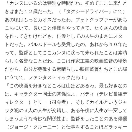
「カンヌにいるのは特別な時間だわ。初めてここに来たと
きはまだ１２歳だった。（『タクシードライバー』にて）
あの頃はもっとカオスだったわ。フォトグラファーがあち
こちにいて。長いこと俳優をやってきて、たくさんの映画
を作ってきたけれども、俳優としての人生のまさにスター
トだった。パルムドールも受賞したの。あれから４０年た
って、監督としてここカンヌに戻って来られたことは素晴
らしく名誉なことだわ。ここは作家主義の映画監督の場所
だから。自分が尊敬する素晴らしい映画監督たちとこの場
に立てて、ファンタスティックだわ！」
「この映画を好きなところは山ほどあるわ。最も好きなの
は、キャラクター同士の関係性よ。パティ（テレビ番組デ
ィレクター）とリー（司会者）、そしてカイルというジャ
ック犯の３人の人生が交錯し、ある午後に人生が一変して
しまうような奇妙な関係性よ。監督をしたことのある俳優
（ジョージ・クルーニー）と仕事をすることほどラッキー