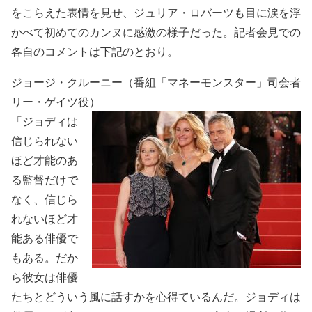
をこらえた表情を見せ、ジュリア・ロバーツも目に涙を浮
かべて初めてのカンヌに感激の様子だった。記者会見での
各自のコメントは下記のとおり。
ジョージ・クルーニー（番組「マネーモンスター」司会者
リー・ゲイツ役）
「ジョディは
信じられない
ほど才能のあ
る監督だけで
なく、信じら
れないほど才
能ある俳優で
もある。だか
ら彼女は俳優
たちとどういう風に話すかを心得ているんだ。ジョディは