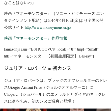
なことはないわ」
映画『マネーモンスター』（ソニー・ピクチャーズ エン
タテインメント配給）は2016年6月10日[金]より全国公開
公式サイト
http://www.moneymonster.jp/
映画『マネーモンスター』作品情報
[amazonjs asin=”B01ICOOVC8″ locale=”JP” tmpl=”Small”
title=”マネーモンスター 【初回生産限定】 Blu-ray”]
ジュリア・ロバーツ in 初カンヌ
ジュリア・ロバーツは、ブラックのオフショルダーのドレ
スGiorgio Armani Prive（ジョルジオアルマーニ）に
Chopard （ショパール）のエメラルドとダイヤのネックレ
スに身を包み、初カンヌに颯爽と登場！