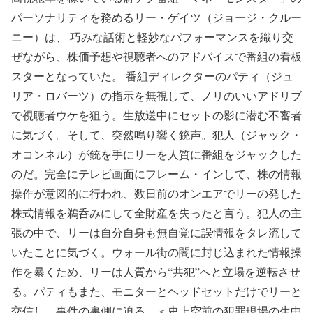
パーソナリティを務めるリー・ゲイツ（ジョージ・クルー
ニー）は、 巧みな話術と軽妙なパフォーマンスを織り交
ぜながら、株価予想や視聴者へのアドバイスで番組の看板
スターとなっていた。 番組ディレクターのパティ（ジュ
リア・ロバーツ）の指示を無視して、ノリのいいアドリブ
で視聴者ウケを狙う。生放送中にセットの影に潜む不審者
に気づく。そして、突然鳴り響く銃声。犯人（ジャック・
オコンネル）が銃を手にリーを人質に番組をジャックした
のだ。完全にテレビ画面にフレーム・インして、株の情報
操作が意図的に行われ、数日前のオンエアでリーの発した
株式情報を鵜呑みにして全財産を失ったと言う。犯人の主
張の中で、リーは自分自身も無自覚に誤情報をタレ流して
いたことに気づく。ウォール街の闇に封じ込まれた情報操
作を暴くため、リーは人質から“共犯”へと立場を逆転させ
る。パティもまた、モニターとヘッドセットだけでリーと
交信し、事件の裏側に迫る。＜史上空前の犯罪現場の生中