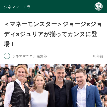
シネママニエラ
＜マネーモンスター＞ジョージ×ジョ
ディ×ジュリアが揃ってカンヌに登
場！
シネママニエラ 編集部
10年前