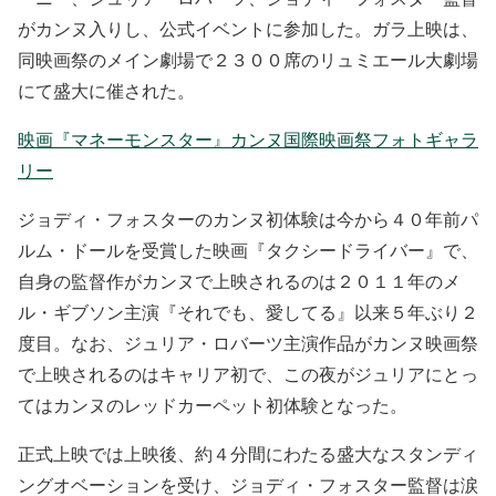
がカンヌ入りし、公式イベントに参加した。ガラ上映は、
同映画祭のメイン劇場で２３００席のリュミエール大劇場
にて盛大に催された。
映画『マネーモンスター』カンヌ国際映画祭フォトギャラ
リー
ジョディ・フォスターのカンヌ初体験は今から４０年前パ
ルム・ドールを受賞した映画『タクシードライバー』で、
自身の監督作がカンヌで上映されるのは２０１１年のメ
ル・ギブソン主演『それでも、愛してる』以来５年ぶり２
度目。なお、ジュリア・ロバーツ主演作品がカンヌ映画祭
で上映されるのはキャリア初で、この夜がジュリアにとっ
てはカンヌのレッドカーペット初体験となった。
正式上映では上映後、約４分間にわたる盛大なスタンディ
ングオベーションを受け、ジョディ・フォスター監督は涙