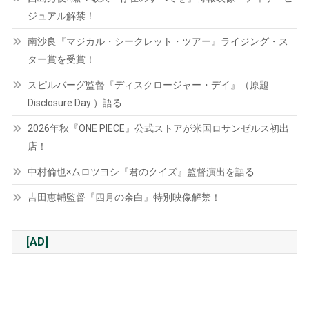
ジュアル解禁！
南沙良『マジカル・シークレット・ツアー』ライジング・ス
ター賞を受賞！
スピルバーグ監督『ディスクロージャー・デイ』（原題
Disclosure Day ）語る
2026年秋『ONE PIECE』公式ストアが米国ロサンゼルス初出
店！
中村倫也×ムロツヨシ『君のクイズ』監督演出を語る
吉田恵輔監督『四月の余白』特別映像解禁！
[AD]