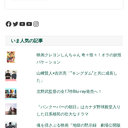
Facebook
Twitter
YouTube
YouTube
Instagram
いま人気の記事
映画クレヨンしんちゃん 奇々怪々！オラの妖怪
バケ～ション
山﨑賢人×吉沢亮「“キングダム”と共に成長し
た」
北野武監督の全17作Blu-ray発売へ！
『バンクーバーの朝日』はカナダ野球殿堂入り
した日系移民の壮大なドラマ
魂を揺さぶる映画『地獄の黙示録 劇場公開版