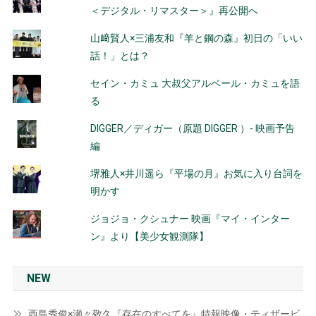
＜デジタル・リマスター＞』再公開へ
山﨑賢人×三浦友和『羊と鋼の森』初日の「いい
話！」とは？
セイン・カミュ 大叔父アルベール・カミュを語
る
DIGGER／ディガー（原題 DIGGER ）- 映画予告
編
堺雅人×井川遥ら『平場の月』お気に入り台詞を
明かす
ジョジョ・クシュナー 映画『マイ・インター
ン』より【美少女観測隊】
NEW
西島秀俊×瀬々敬久『存在のすべてを』特報映像・ティザービ