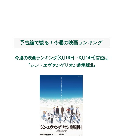
予告編で観る！今週の映画ランキング
今週の映画ランキング[3月13日～3月14日]首位は
『シン・エヴァンゲリオン劇場版:||』