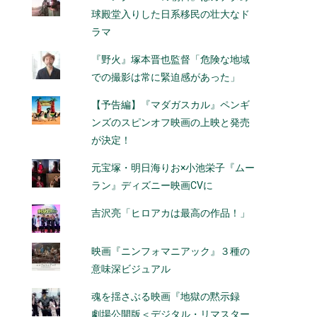
球殿堂入りした日系移民の壮大なド
ラマ
『野火』塚本晋也監督「危険な地域
での撮影は常に緊迫感があった」
【予告編】『マダガスカル』ペンギ
ンズのスピンオフ映画の上映と発売
が決定！
元宝塚・明日海りお×小池栄子『ムー
ラン』ディズニー映画CVに
吉沢亮「ヒロアカは最高の作品！」
映画『ニンフォマニアック』３種の
意味深ビジュアル
魂を揺さぶる映画『地獄の黙示録
劇場公開版＜デジタル・リマスター