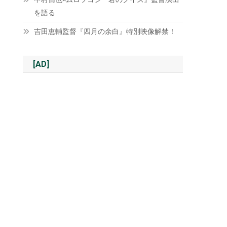
を語る
吉田恵輔監督『四月の余白』特別映像解禁！
[AD]