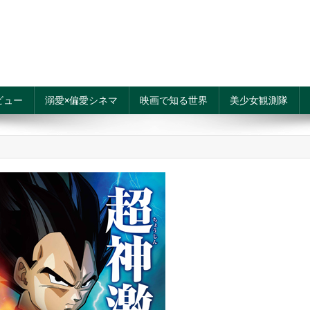
ビュー
溺愛×偏愛シネマ
映画で知る世界
美少女観測隊