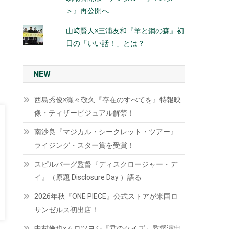
＞』再公開へ
山﨑賢人×三浦友和『羊と鋼の森』初
日の「いい話！」とは？
NEW
西島秀俊×瀬々敬久『存在のすべてを』特報映
像・ティザービジュアル解禁！
南沙良『マジカル・シークレット・ツアー』
ライジング・スター賞を受賞！
スピルバーグ監督『ディスクロージャー・デ
イ』（原題 Disclosure Day ）語る
2026年秋『ONE PIECE』公式ストアが米国ロ
サンゼルス初出店！
中村倫也×ムロツヨシ『君のクイズ』監督演出