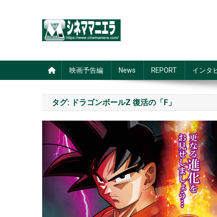
Skip
to
content
シネママニエラ
映画予告編
News
REPORT
インタ
タグ:
ドラゴンボールZ 復活の「F」