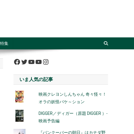
特集
Facebook
Twitter
YouTube
YouTube
Instagram
いま人気の記事
映画クレヨンしんちゃん 奇々怪々！
オラの妖怪バケ～ション
DIGGER／ディガー（原題 DIGGER ）-
映画予告編
『バンクーバーの朝日』はカナダ野