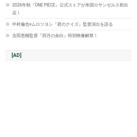
2026年秋『ONE PIECE』公式ストアが米国ロサンゼルス初出
店！
中村倫也×ムロツヨシ『君のクイズ』監督演出を語る
吉田恵輔監督『四月の余白』特別映像解禁！
[AD]