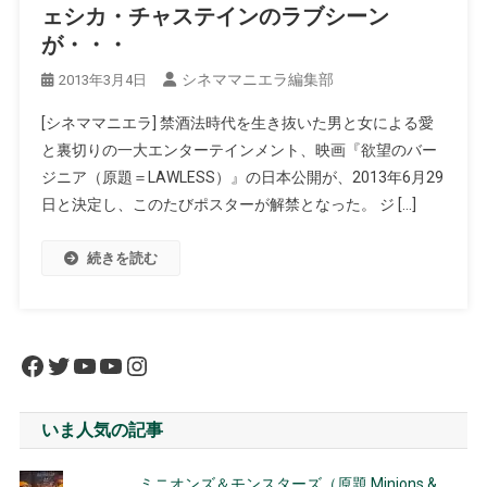
ェシカ・チャステインのラブシーン
が・・・
シネママニエラ編集部
2013年3月4日
[シネママニエラ] 禁酒法時代を生き抜いた男と女による愛
と裏切りの一大エンターテインメント、映画『欲望のバー
ジニア（原題＝LAWLESS）』の日本公開が、2013年6月29
日と決定し、このたびポスターが解禁となった。 ジ […]
続きを読む
Facebook
Twitter
YouTube
YouTube
Instagram
いま人気の記事
ミニオンズ＆モンスターズ（原題 Minions &