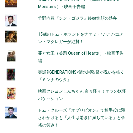
Monsters ） - 映画予告編
竹野内豊『シン・ゴジラ』終始笑顔の熱弁！
15歳のトム・ホランドをナオミ・ワッツ×ユア
ン・マクレガーが絶賛！
罪と女王（英題 Queen of Hearts ） - 映画予告
編
実話?!GENERATIONS×清水崇監督が呪いを描く
『ミンナのウタ』
映画クレヨンしんちゃん 奇々怪々！オラの妖怪
バケ～ション
トム・クルーズ『オブリビオン』で相手役に殺
されかけるも「人生は驚きに満ちている」と余
裕の笑み！