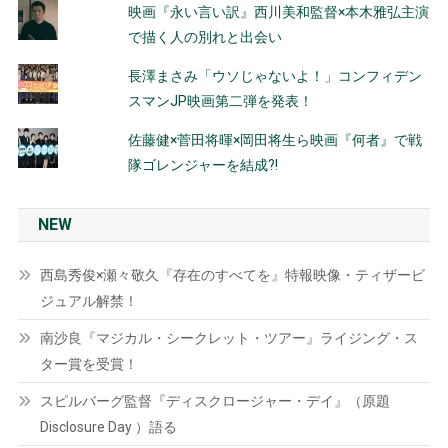
映画『永い言い訳』西川美和監督×本木雅弘主演
で描く人の別れと出会い
長澤まさみ「ウソじゃないよ！」コンフィデン
スマンJP映画第二弾を発表！
佐藤健×菅田将暉×岡田将生ら映画『何者』で戦
隊ゴレンジャーを結成?!
NEW
西島秀俊×瀬々敬久『存在のすべてを』特報映像・ティザービ
ジュアル解禁！
南沙良『マジカル・シークレット・ツアー』ライジング・ス
ター賞を受賞！
スピルバーグ監督『ディスクロージャー・デイ』（原題
Disclosure Day ）語る