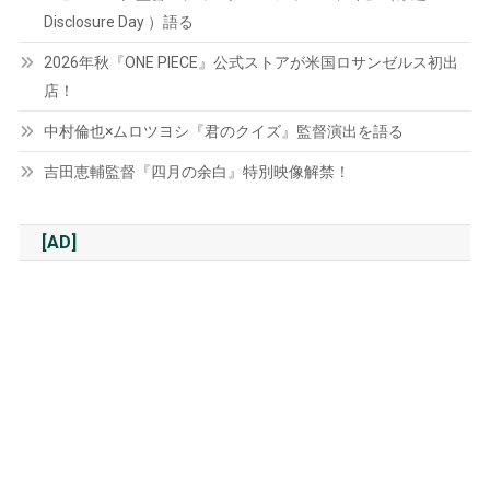
Disclosure Day ）語る
2026年秋『ONE PIECE』公式ストアが米国ロサンゼルス初出
店！
中村倫也×ムロツヨシ『君のクイズ』監督演出を語る
吉田恵輔監督『四月の余白』特別映像解禁！
[AD]