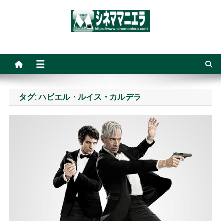
Skip
to
content
シネママニエラ
タグ:
ハビエル・ルイス・カルデラ