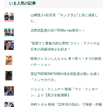
いま人気の記事
山﨑賢人×吉沢亮「“キングダム”と共に成長し
た」
北野武監督の全17作Blu-ray発売へ！
“英国で１番魅力的な男性”コリン・ファースは
日本の高級珍味がお好き！
映画クレヨンしんちゃん 奇々怪々！オラの妖怪
バケ～ション
実話?!GENERATIONS×清水崇監督が呪いを描く
『ミンナのウタ』
ジョジョ・クシュナー 映画『マイ・インター
ン』より【美少女観測隊】
仲村トオル 映画『22年目の告白』で海猿・伊藤