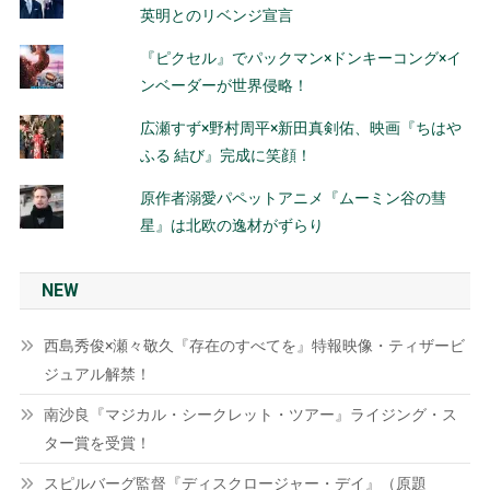
英明とのリベンジ宣言
『ピクセル』でパックマン×ドンキーコング×イ
ンベーダーが世界侵略！
広瀬すず×野村周平×新田真剣佑、映画『ちはや
ふる 結び』完成に笑顔！
原作者溺愛パペットアニメ『ムーミン谷の彗
星』は北欧の逸材がずらり
NEW
西島秀俊×瀬々敬久『存在のすべてを』特報映像・ティザービ
ジュアル解禁！
南沙良『マジカル・シークレット・ツアー』ライジング・ス
ター賞を受賞！
スピルバーグ監督『ディスクロージャー・デイ』（原題