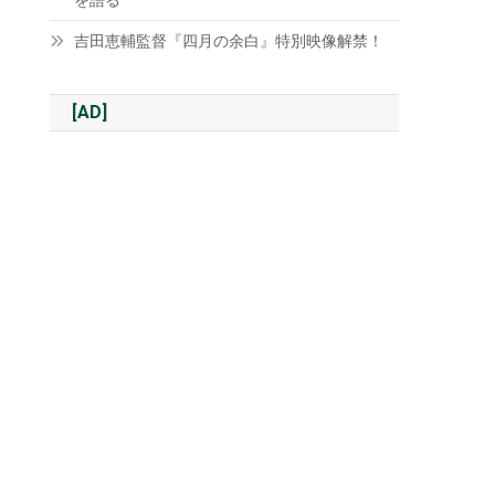
を語る
吉田恵輔監督『四月の余白』特別映像解禁！
[AD]