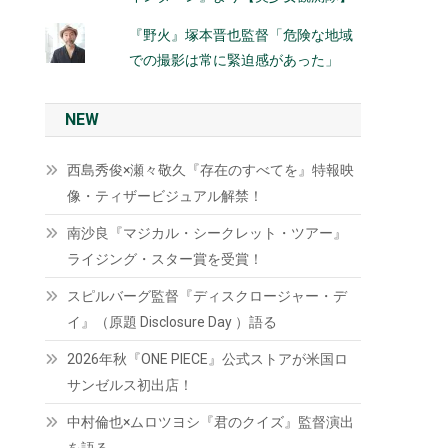
『野火』塚本晋也監督「危険な地域
での撮影は常に緊迫感があった」
NEW
西島秀俊×瀬々敬久『存在のすべてを』特報映
像・ティザービジュアル解禁！
南沙良『マジカル・シークレット・ツアー』
ライジング・スター賞を受賞！
スピルバーグ監督『ディスクロージャー・デ
イ』（原題 Disclosure Day ）語る
2026年秋『ONE PIECE』公式ストアが米国ロ
サンゼルス初出店！
中村倫也×ムロツヨシ『君のクイズ』監督演出