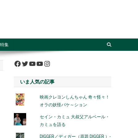
特集
Facebook
Twitter
YouTube
YouTube
Instagram
いま人気の記事
映画クレヨンしんちゃん 奇々怪々！
オラの妖怪バケ～ション
セイン・カミュ 大叔父アルベール・
カミュを語る
DIGGER／ディガー（原題 DIGGER ）-