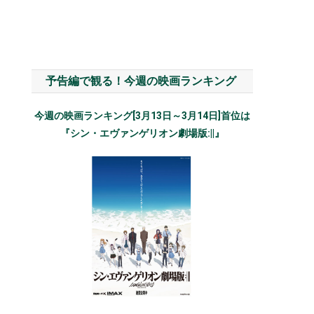
予告編で観る！今週の映画ランキング
今週の映画ランキング[3月13日～3月14日]首位は
『シン・エヴァンゲリオン劇場版:||』