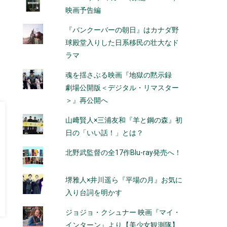
映画予告編
『バンクーバーの朝日』はカナダ野
球殿堂入りした日系移民の壮大なド
ラマ
魂を揺さぶる映画『地獄の黙示録
劇場公開版＜デジタル・リマスター
＞』再公開へ
山﨑賢人×三浦友和『羊と鋼の森』初
日の「いい話！」とは？
北野武監督の全17作Blu-ray発売へ！
堺雅人×井川遥ら『平場の月』お気に
入り台詞を明かす
ジョジョ・クシュナー 映画『マイ・
インターン』より【美少女観測隊】