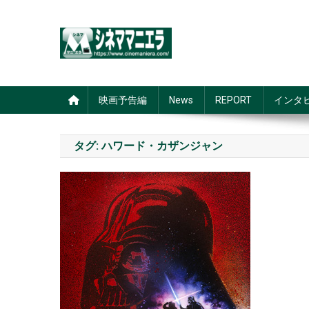
Skip
to
content
シネママニエラ
映画予告編
News
REPORT
インタ
タグ:
ハワード・カザンジャン