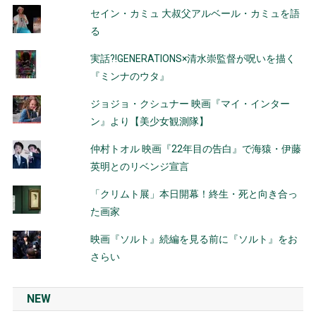
セイン・カミュ 大叔父アルベール・カミュを語
る
実話?!GENERATIONS×清水崇監督が呪いを描く
『ミンナのウタ』
ジョジョ・クシュナー 映画『マイ・インター
ン』より【美少女観測隊】
仲村トオル 映画『22年目の告白』で海猿・伊藤
英明とのリベンジ宣言
「クリムト展」本日開幕！終生・死と向き合っ
た画家
映画『ソルト』続編を見る前に『ソルト』をお
さらい
NEW