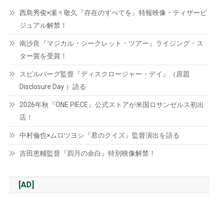
西島秀俊×瀬々敬久『存在のすべてを』特報映像・ティザービ
ジュアル解禁！
南沙良『マジカル・シークレット・ツアー』ライジング・ス
ター賞を受賞！
スピルバーグ監督『ディスクロージャー・デイ』（原題
Disclosure Day ）語る
2026年秋『ONE PIECE』公式ストアが米国ロサンゼルス初出
店！
中村倫也×ムロツヨシ『君のクイズ』監督演出を語る
吉田恵輔監督『四月の余白』特別映像解禁！
[AD]