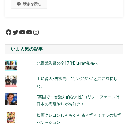
続きを読む
Facebook
Twitter
YouTube
YouTube
Instagram
いま人気の記事
北野武監督の全17作Blu-ray発売へ！
山﨑賢人×吉沢亮「“キングダム”と共に成長し
た」
“英国で１番魅力的な男性”コリン・ファースは
日本の高級珍味がお好き！
映画クレヨンしんちゃん 奇々怪々！オラの妖怪
バケ～ション