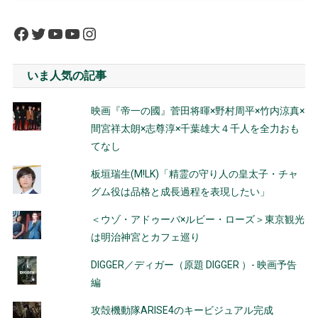
Facebook
Twitter
YouTube
YouTube
Instagram
いま人気の記事
映画『帝一の國』菅田将暉×野村周平×竹内涼真×
間宮祥太朗×志尊淳×千葉雄大４千人を全力おも
てなし
板垣瑞生(M!LK)「精霊の守り人の皇太子・チャ
グム役は品格と成長過程を表現したい」
＜ウゾ・アドゥーバ×ルビー・ローズ＞東京観光
は明治神宮とカフェ巡り
DIGGER／ディガー（原題 DIGGER ）- 映画予告
編
攻殻機動隊ARISE4のキービジュアル完成