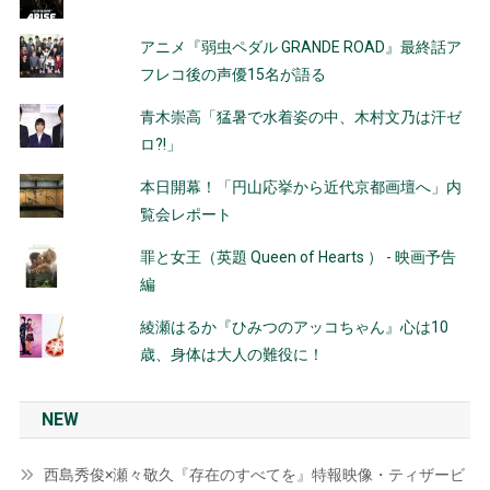
アニメ『弱虫ペダル GRANDE ROAD』最終話ア
フレコ後の声優15名が語る
青木崇高「猛暑で水着姿の中、木村文乃は汗ゼ
ロ?!」
本日開幕！「円山応挙から近代京都画壇へ」内
覧会レポート
罪と女王（英題 Queen of Hearts ） - 映画予告
編
綾瀬はるか『ひみつのアッコちゃん』心は10
歳、身体は大人の難役に！
NEW
西島秀俊×瀬々敬久『存在のすべてを』特報映像・ティザービ