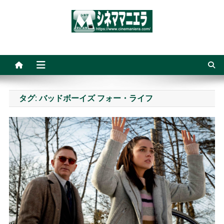
Skip
to
content
シネママニエラ
タグ:
バッドボーイズ フォー・ライフ