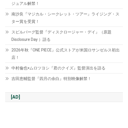
ジュアル解禁！
南沙良『マジカル・シークレット・ツアー』ライジング・ス
ター賞を受賞！
スピルバーグ監督『ディスクロージャー・デイ』（原題
Disclosure Day ）語る
2026年秋『ONE PIECE』公式ストアが米国ロサンゼルス初出
店！
中村倫也×ムロツヨシ『君のクイズ』監督演出を語る
吉田恵輔監督『四月の余白』特別映像解禁！
[AD]