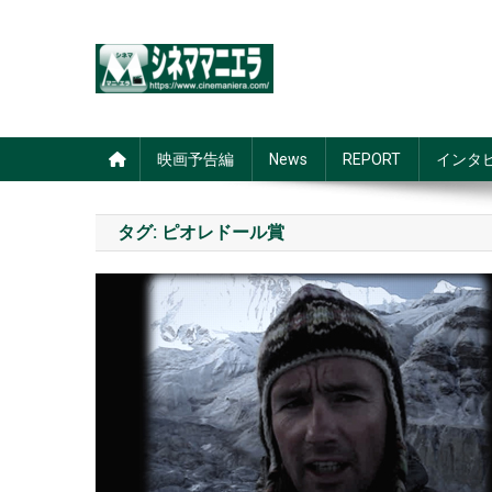
Skip
to
content
シネママニエラ
映画予告編
News
REPORT
インタ
タグ:
ピオレドール賞