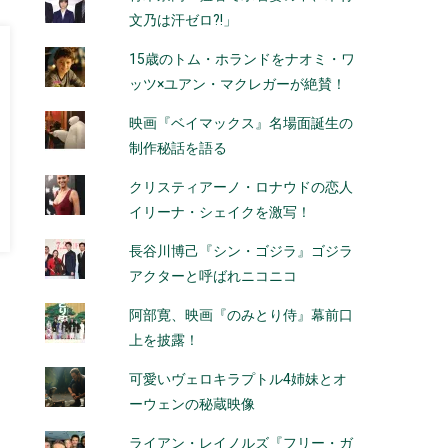
文乃は汗ゼロ?!」
15歳のトム・ホランドをナオミ・ワ
ッツ×ユアン・マクレガーが絶賛！
映画『ベイマックス』名場面誕生の
制作秘話を語る
クリスティアーノ・ロナウドの恋人
イリーナ・シェイクを激写！
長谷川博己『シン・ゴジラ』ゴジラ
アクターと呼ばれニコニコ
阿部寛、映画『のみとり侍』幕前口
上を披露！
可愛いヴェロキラプトル4姉妹とオ
ーウェンの秘蔵映像
ライアン・レイノルズ『フリー・ガ