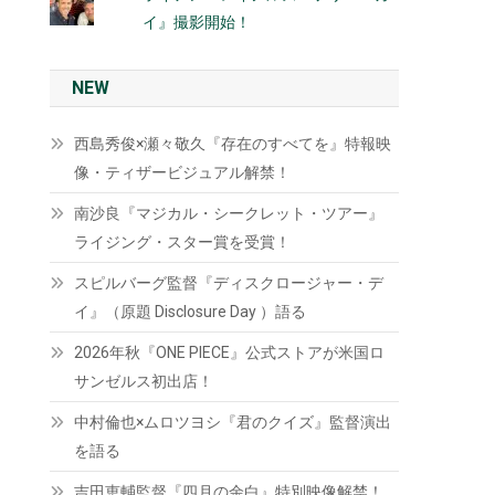
イ』撮影開始！
NEW
西島秀俊×瀬々敬久『存在のすべてを』特報映
像・ティザービジュアル解禁！
南沙良『マジカル・シークレット・ツアー』
ライジング・スター賞を受賞！
スピルバーグ監督『ディスクロージャー・デ
イ』（原題 Disclosure Day ）語る
2026年秋『ONE PIECE』公式ストアが米国ロ
サンゼルス初出店！
中村倫也×ムロツヨシ『君のクイズ』監督演出
を語る
吉田恵輔監督『四月の余白』特別映像解禁！