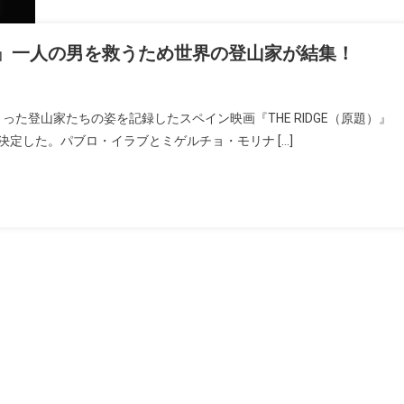
たち』一人の男を救うため世界の登山家が結集！
った登山家たちの姿を記録したスペイン映画『THE RIDGE（原題）』
決定した。パブロ・イラブとミゲルチョ・モリナ […]