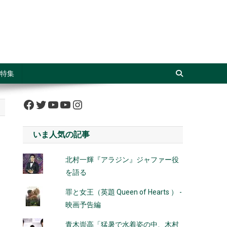
特集
Facebook
Twitter
YouTube
YouTube
Instagram
いま人気の記事
北村一輝『アラジン』ジャファー役
を語る
罪と女王（英題 Queen of Hearts ） -
映画予告編
青木崇高「猛暑で水着姿の中、木村