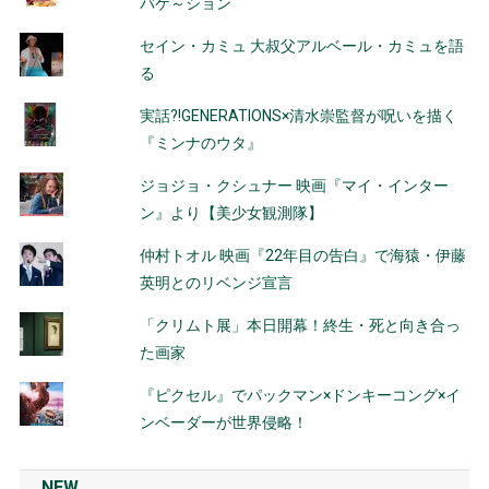
バケ～ション
セイン・カミュ 大叔父アルベール・カミュを語
る
実話?!GENERATIONS×清水崇監督が呪いを描く
『ミンナのウタ』
ジョジョ・クシュナー 映画『マイ・インター
ン』より【美少女観測隊】
仲村トオル 映画『22年目の告白』で海猿・伊藤
英明とのリベンジ宣言
「クリムト展」本日開幕！終生・死と向き合っ
た画家
『ピクセル』でパックマン×ドンキーコング×イ
ンベーダーが世界侵略！
NEW