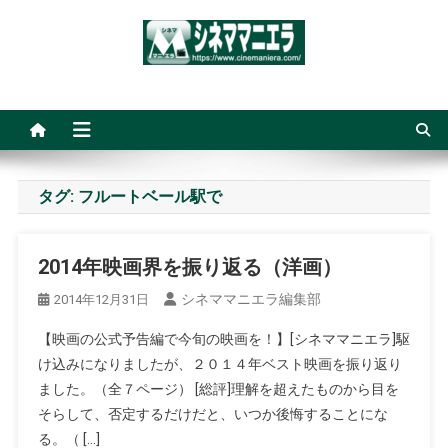
Skip
to
content
シネママニエラ
タグ:
フルートベール駅で
2014年映画界を振り返る（洋画）
シネママニエラ編集部
2014年12月31日
【映画の公式予告編で今旬の映画を！】[シネママニエラ]駆
け込みになりましたが、２０１４年ベスト映画を振り返り
ました。（全７ページ） [総評]理解を超えたものから目を
そらして、否定するだけだと、いつか後悔することにな
る。（ […]