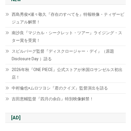
西島秀俊×瀬々敬久『存在のすべてを』特報映像・ティザービ
ジュアル解禁！
南沙良『マジカル・シークレット・ツアー』ライジング・ス
ター賞を受賞！
スピルバーグ監督『ディスクロージャー・デイ』（原題
Disclosure Day ）語る
2026年秋『ONE PIECE』公式ストアが米国ロサンゼルス初出
店！
中村倫也×ムロツヨシ『君のクイズ』監督演出を語る
吉田恵輔監督『四月の余白』特別映像解禁！
[AD]