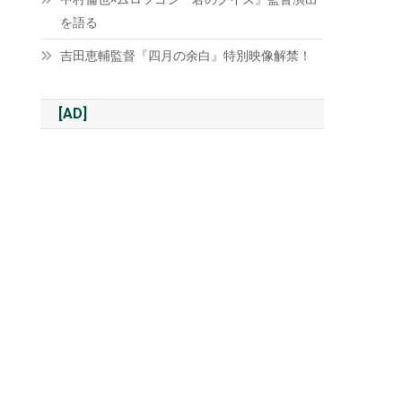
を語る
吉田恵輔監督『四月の余白』特別映像解禁！
[AD]