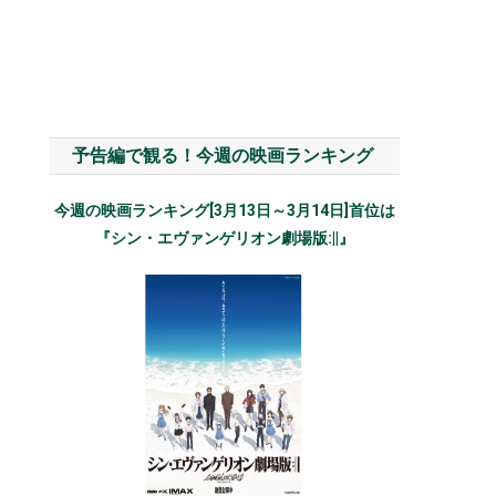
予告編で観る！今週の映画ランキング
今週の映画ランキング[3月13日～3月14日]首位は
『シン・エヴァンゲリオン劇場版:||』