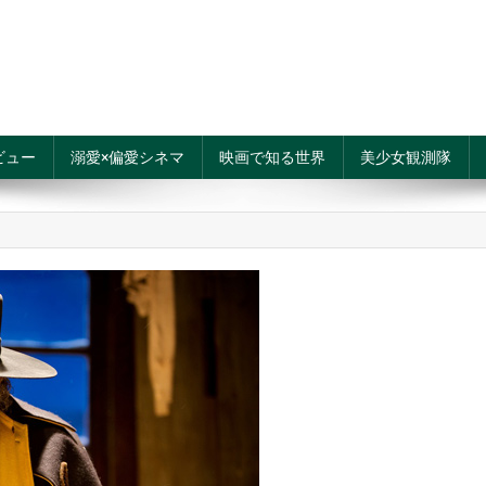
ビュー
溺愛×偏愛シネマ
映画で知る世界
美少女観測隊