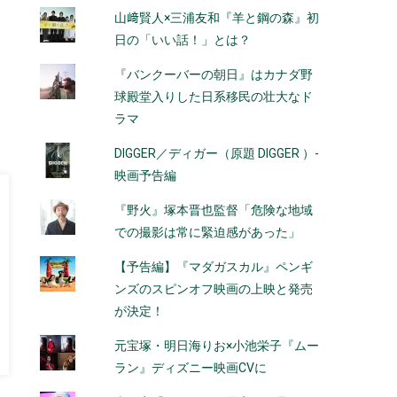
山﨑賢人×三浦友和『羊と鋼の森』初
日の「いい話！」とは？
『バンクーバーの朝日』はカナダ野
球殿堂入りした日系移民の壮大なド
ラマ
DIGGER／ディガー（原題 DIGGER ）-
映画予告編
『野火』塚本晋也監督「危険な地域
での撮影は常に緊迫感があった」
【予告編】『マダガスカル』ペンギ
ンズのスピンオフ映画の上映と発売
が決定！
元宝塚・明日海りお×小池栄子『ムー
ラン』ディズニー映画CVに