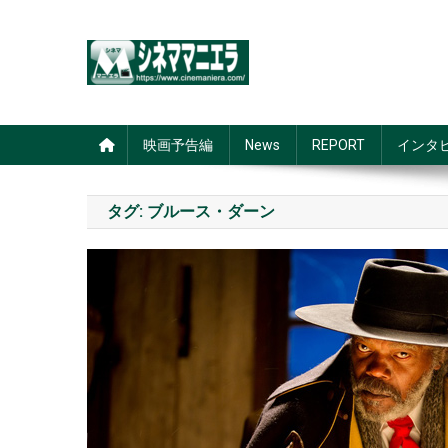
Skip
to
content
シネママニエラ
映画予告編
News
REPORT
インタ
タグ:
ブルース・ダーン