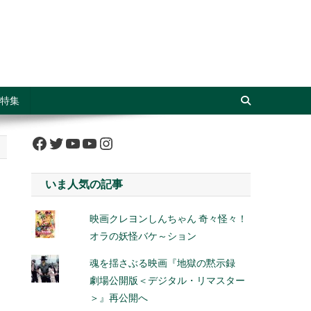
特集
Facebook
Twitter
YouTube
YouTube
Instagram
いま人気の記事
映画クレヨンしんちゃん 奇々怪々！
オラの妖怪バケ～ション
魂を揺さぶる映画『地獄の黙示録
劇場公開版＜デジタル・リマスター
＞』再公開へ