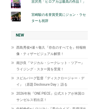
吉沢亮「ヒロアカは最高の作品！」
宮崎駿の名誉賞受賞にジョン・ラセ
ターも祝辞
NEW
西島秀俊×瀬々敬久『存在のすべてを』特報映
像・ティザービジュアル解禁！
南沙良『マジカル・シークレット・ツアー』
ライジング・スター賞を受賞！
スピルバーグ監督『ディスクロージャー・デ
イ』（原題 Disclosure Day ）語る
2026年秋『ONE PIECE』公式ストアが米国ロ
サンゼルス初出店！
中村倫也×ムロツヨシ『君のクイズ』監督演出