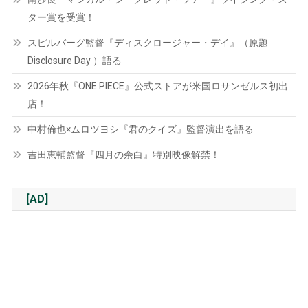
ター賞を受賞！
スピルバーグ監督『ディスクロージャー・デイ』（原題
Disclosure Day ）語る
2026年秋『ONE PIECE』公式ストアが米国ロサンゼルス初出
店！
中村倫也×ムロツヨシ『君のクイズ』監督演出を語る
吉田恵輔監督『四月の余白』特別映像解禁！
[AD]