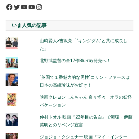
Facebook
Twitter
YouTube
YouTube
Instagram
いま人気の記事
山﨑賢人×吉沢亮「“キングダム”と共に成長し
た」
北野武監督の全17作Blu-ray発売へ！
“英国で１番魅力的な男性”コリン・ファースは
日本の高級珍味がお好き！
映画クレヨンしんちゃん 奇々怪々！オラの妖怪
バケ～ション
仲村トオル 映画『22年目の告白』で海猿・伊藤
英明とのリベンジ宣言
ジョジョ・クシュナー 映画『マイ・インター