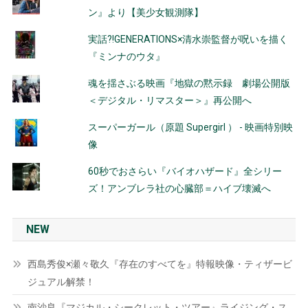
ン』より【美少女観測隊】
実話?!GENERATIONS×清水崇監督が呪いを描く
『ミンナのウタ』
魂を揺さぶる映画『地獄の黙示録 劇場公開版
＜デジタル・リマスター＞』再公開へ
スーパーガール（原題 Supergirl ） - 映画特別映
像
60秒でおさらい『バイオハザード』全シリー
ズ！アンブレラ社の心臓部＝ハイブ壊滅へ
NEW
西島秀俊×瀬々敬久『存在のすべてを』特報映像・ティザービ
ジュアル解禁！
南沙良『マジカル・シークレット・ツアー』ライジング・ス