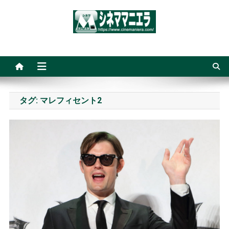
Skip
to
content
シネママニエラ
タグ:
マレフィセント2