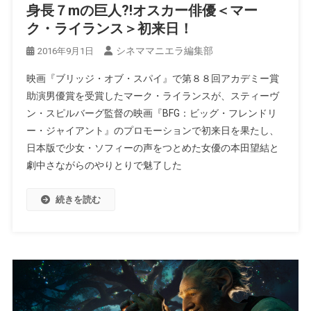
身長７mの巨人?!オスカー俳優＜マー
ク・ライランス＞初来日！
シネママニエラ編集部
2016年9月1日
映画『ブリッジ・オブ・スパイ』で第８８回アカデミー賞
助演男優賞を受賞したマーク・ライランスが、スティーヴ
ン・スピルバーグ監督の映画『BFG：ビッグ・フレンドリ
ー・ジャイアント』のプロモーションで初来日を果たし、
日本版で少女・ソフィーの声をつとめた女優の本田望結と
劇中さながらのやりとりで魅了した
続きを読む