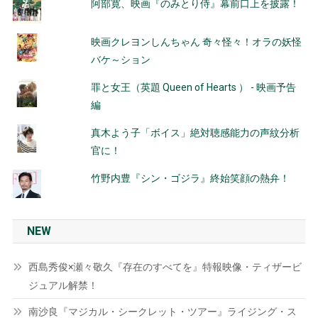
阿部寛、映画『のみとり侍』幕前口上を披露！
映画クレヨンしんちゃん 奇々怪々！オラの妖怪
バケ～ション
罪と女王（英題 Queen of Hearts ） - 映画予告
編
真木よう子「ボイス」絶対聴感能力の声紋分析
官に！
竹野内豊『シン・ゴジラ』終始笑顔の熱弁！
NEW
西島秀俊×瀬々敬久『存在のすべてを』特報映像・ティザービ
ジュアル解禁！
南沙良『マジカル・シークレット・ツアー』ライジング・ス