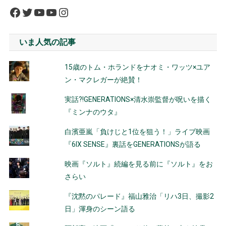
Facebook
Twitter
YouTube
YouTube
Instagram
いま人気の記事
15歳のトム・ホランドをナオミ・ワッツ×ユア
ン・マクレガーが絶賛！
実話?!GENERATIONS×清水崇監督が呪いを描く
『ミンナのウタ』
白濱亜嵐「負けじと1位を狙う！」ライブ映画
『6IX SENSE』裏話をGENERATIONSが語る
映画『ソルト』続編を見る前に『ソルト』をお
さらい
『沈黙のパレード』福山雅治「リハ3日、撮影2
日」渾身のシーン語る