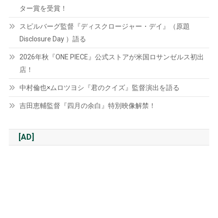
ター賞を受賞！
スピルバーグ監督『ディスクロージャー・デイ』（原題
Disclosure Day ）語る
2026年秋『ONE PIECE』公式ストアが米国ロサンゼルス初出
店！
中村倫也×ムロツヨシ『君のクイズ』監督演出を語る
吉田恵輔監督『四月の余白』特別映像解禁！
[AD]