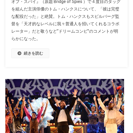
オブ・スパイ』（原題 Bridge of Spies ）で４度目のタッグ
を組んだ主演俳優のトム・ハンクスについて、「彼は完璧
な配役だった」と絶賛。トム・ハンクスもスピルバーグ監
督を「天才的なレベルに我々普通人を招いてくれるコラボ
レーター」だと敬うなど“ドリームコンビ”のコメントが明
らかになった。
続きを読む