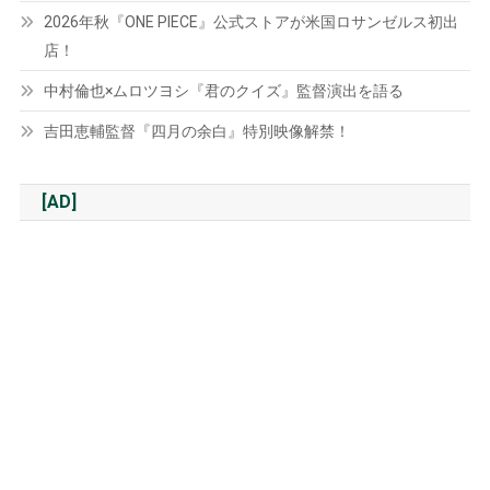
2026年秋『ONE PIECE』公式ストアが米国ロサンゼルス初出
店！
中村倫也×ムロツヨシ『君のクイズ』監督演出を語る
吉田恵輔監督『四月の余白』特別映像解禁！
[AD]