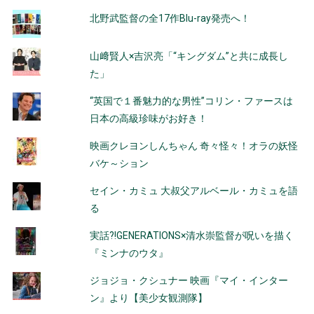
北野武監督の全17作Blu-ray発売へ！
山﨑賢人×吉沢亮「“キングダム”と共に成長し
た」
“英国で１番魅力的な男性”コリン・ファースは
日本の高級珍味がお好き！
映画クレヨンしんちゃん 奇々怪々！オラの妖怪
バケ～ション
セイン・カミュ 大叔父アルベール・カミュを語
る
実話?!GENERATIONS×清水崇監督が呪いを描く
『ミンナのウタ』
ジョジョ・クシュナー 映画『マイ・インター
ン』より【美少女観測隊】