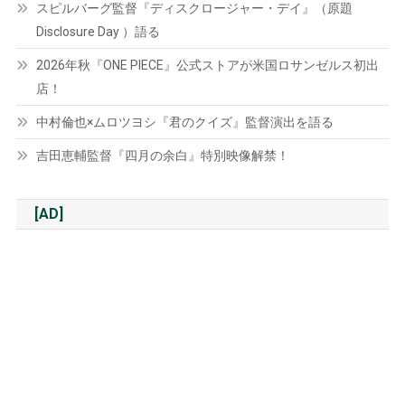
スピルバーグ監督『ディスクロージャー・デイ』（原題
Disclosure Day ）語る
2026年秋『ONE PIECE』公式ストアが米国ロサンゼルス初出
店！
中村倫也×ムロツヨシ『君のクイズ』監督演出を語る
吉田恵輔監督『四月の余白』特別映像解禁！
[AD]