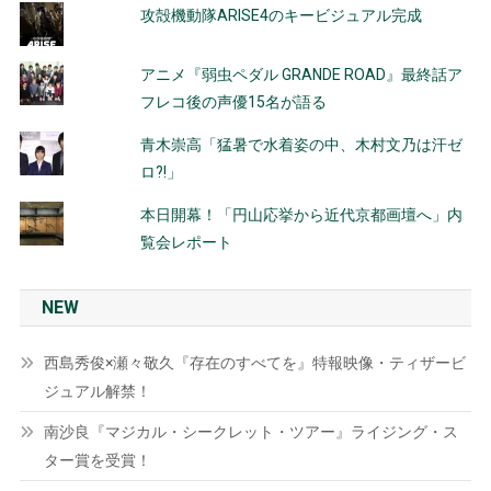
攻殻機動隊ARISE4のキービジュアル完成
アニメ『弱虫ペダル GRANDE ROAD』最終話ア
フレコ後の声優15名が語る
青木崇高「猛暑で水着姿の中、木村文乃は汗ゼ
ロ?!」
本日開幕！「円山応挙から近代京都画壇へ」内
覧会レポート
NEW
西島秀俊×瀬々敬久『存在のすべてを』特報映像・ティザービ
ジュアル解禁！
南沙良『マジカル・シークレット・ツアー』ライジング・ス
ター賞を受賞！