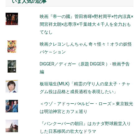
いま人気の記事
映画『帝一の國』菅田将暉×野村周平×竹内涼真×
間宮祥太朗×志尊淳×千葉雄大４千人を全力おも
てなし
映画クレヨンしんちゃん 奇々怪々！オラの妖怪
バケ～ション
DIGGER／ディガー（原題 DIGGER ）- 映画予告
編
板垣瑞生(M!LK)「精霊の守り人の皇太子・チャ
グム役は品格と成長過程を表現したい」
＜ウゾ・アドゥーバ×ルビー・ローズ＞東京観光
は明治神宮とカフェ巡り
『バンクーバーの朝日』はカナダ野球殿堂入り
した日系移民の壮大なドラマ