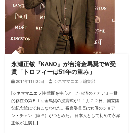
永瀬正敏『KANO』が台湾金馬奨でW受
賞「トロフィーは51年の重み」
シネママニエラ編集部
2014年11月25日
[シネママニエラ]中華圏を中心とした台湾のアカデミー賞
的存在の第５１回金馬奨の授賞式が１１月２２日、國立國
父紀念館にておこなわれた。審査委員長は女優のジョア
ン・チェン（陳冲）がつとめた。 日本人として初めて永瀬
正敏が主演 […]