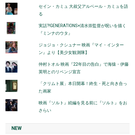
セイン・カミュ 大叔父アルベール・カミュを語
る
実話?!GENERATIONS×清水崇監督が呪いを描く
『ミンナのウタ』
ジョジョ・クシュナー 映画『マイ・インター
ン』より【美少女観測隊】
仲村トオル 映画『22年目の告白』で海猿・伊藤
英明とのリベンジ宣言
「クリムト展」本日開幕！終生・死と向き合っ
た画家
映画『ソルト』続編を見る前に『ソルト』をお
さらい
NEW