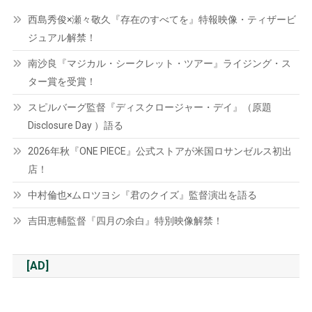
西島秀俊×瀬々敬久『存在のすべてを』特報映像・ティザービ
ジュアル解禁！
南沙良『マジカル・シークレット・ツアー』ライジング・ス
ター賞を受賞！
スピルバーグ監督『ディスクロージャー・デイ』（原題
Disclosure Day ）語る
2026年秋『ONE PIECE』公式ストアが米国ロサンゼルス初出
店！
中村倫也×ムロツヨシ『君のクイズ』監督演出を語る
吉田恵輔監督『四月の余白』特別映像解禁！
[AD]