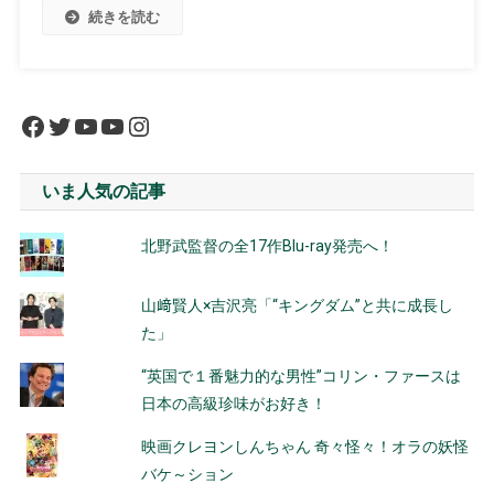
続きを読む
Facebook
Twitter
YouTube
YouTube
Instagram
いま人気の記事
北野武監督の全17作Blu-ray発売へ！
山﨑賢人×吉沢亮「“キングダム”と共に成長し
た」
“英国で１番魅力的な男性”コリン・ファースは
日本の高級珍味がお好き！
映画クレヨンしんちゃん 奇々怪々！オラの妖怪
バケ～ション