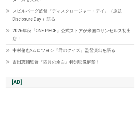
スピルバーグ監督『ディスクロージャー・デイ』（原題
Disclosure Day ）語る
2026年秋『ONE PIECE』公式ストアが米国ロサンゼルス初出
店！
中村倫也×ムロツヨシ『君のクイズ』監督演出を語る
吉田恵輔監督『四月の余白』特別映像解禁！
[AD]