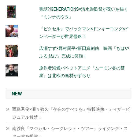
実話?!GENERATIONS×清水崇監督が呪いを描く
『ミンナのウタ』
『ピクセル』でパックマン×ドンキーコング×イ
ンベーダーが世界侵略！
広瀬すず×野村周平×新田真剣佑、映画『ちはや
ふる 結び』完成に笑顔！
原作者溺愛パペットアニメ『ムーミン谷の彗
星』は北欧の逸材がずらり
NEW
西島秀俊×瀬々敬久『存在のすべてを』特報映像・ティザービ
ジュアル解禁！
南沙良『マジカル・シークレット・ツアー』ライジング・ス
ター賞を受賞！