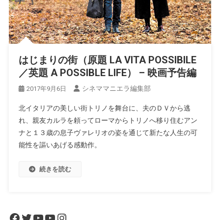
はじまりの街（原題 LA VITA POSSIBILE
／英題 A POSSIBLE LIFE） – 映画予告編
シネママニエラ編集部
2017年9月6日
北イタリアの美しい街トリノを舞台に、夫のＤＶから逃
れ、親友カルラを頼ってローマからトリノへ移り住むアン
ナと１３歳の息子ヴァレリオの姿を通じて新たな人生の可
能性を謳いあげる感動作。
続きを読む
Facebook
Twitter
YouTube
YouTube
Instagram