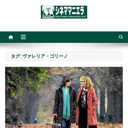
Skip
to
content
シネママニエラ
タグ:
ヴァレリア・ゴリーノ