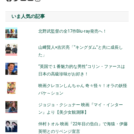
いま人気の記事
北野武監督の全17作Blu-ray発売へ！
山﨑賢人×吉沢亮「“キングダム”と共に成長し
た」
“英国で１番魅力的な男性”コリン・ファースは
日本の高級珍味がお好き！
映画クレヨンしんちゃん 奇々怪々！オラの妖怪
バケ～ション
ジョジョ・クシュナー 映画『マイ・インター
ン』より【美少女観測隊】
仲村トオル 映画『22年目の告白』で海猿・伊藤
英明とのリベンジ宣言