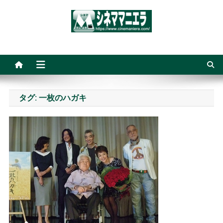
Skip
to
content
シネママニエラ
タグ:
一枚のハガキ