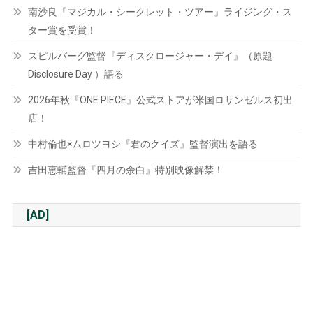
南沙良『マジカル・シークレット・ツアー』ライジング・ス
ター賞を受賞！
スピルバーグ監督『ディスクロージャー・デイ』（原題
Disclosure Day ）語る
2026年秋『ONE PIECE』公式ストアが米国ロサンゼルス初出
店！
中村倫也×ムロツヨシ『君のクイズ』監督演出を語る
吉田恵輔監督『四月の余白』特別映像解禁！
[AD]