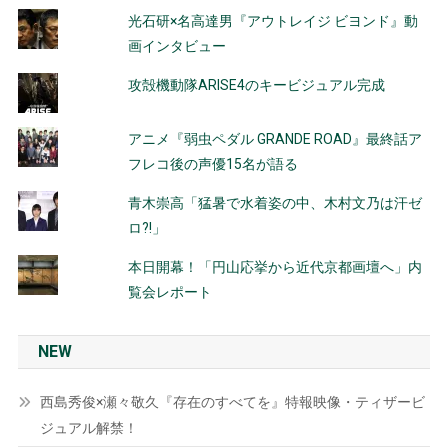
光石研×名高達男『アウトレイジ ビヨンド』動
画インタビュー
攻殻機動隊ARISE4のキービジュアル完成
アニメ『弱虫ペダル GRANDE ROAD』最終話ア
フレコ後の声優15名が語る
青木崇高「猛暑で水着姿の中、木村文乃は汗ゼ
ロ?!」
本日開幕！「円山応挙から近代京都画壇へ」内
覧会レポート
NEW
西島秀俊×瀬々敬久『存在のすべてを』特報映像・ティザービ
ジュアル解禁！