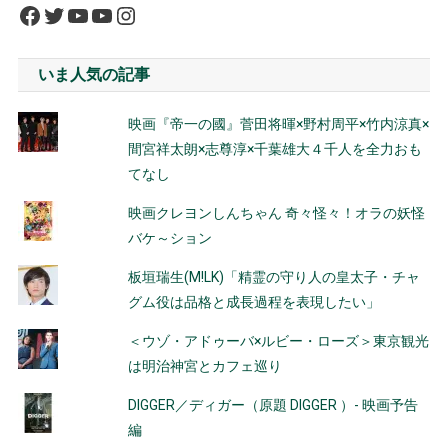
Facebook
Twitter
YouTube
YouTube
Instagram
いま人気の記事
映画『帝一の國』菅田将暉×野村周平×竹内涼真×
間宮祥太朗×志尊淳×千葉雄大４千人を全力おも
てなし
映画クレヨンしんちゃん 奇々怪々！オラの妖怪
バケ～ション
板垣瑞生(M!LK)「精霊の守り人の皇太子・チャ
グム役は品格と成長過程を表現したい」
＜ウゾ・アドゥーバ×ルビー・ローズ＞東京観光
は明治神宮とカフェ巡り
DIGGER／ディガー（原題 DIGGER ）- 映画予告
編