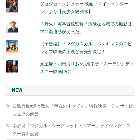
ジョジョ・クシュナー 映画『マイ・インター
ン』より【美少女観測隊】
『野火』塚本晋也監督「危険な地域での撮影は
常に緊迫感があった」
【予告編】『マダガスカル』ペンギンズのスピ
ンオフ映画の上映と発売が決定！
元宝塚・明日海りお×小池栄子『ムーラン』ディ
ズニー映画CVに
NEW
西島秀俊×瀬々敬久『存在のすべてを』特報映像・ティザービ
ジュアル解禁！
南沙良『マジカル・シークレット・ツアー』ライジング・ス
ター賞を受賞！