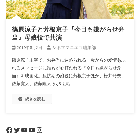
篠原涼子と芳根京子『今日も嫌がらせ弁
当』母娘役で共演
シネママニエラ編集部
2019年5月2日
篠原涼子主演で、お弁当に込められる、母からの愛情あふ
れるメッセージに誰もが心打たれる『今日も嫌がらせ弁
当』を映画化。反抗期の娘役に芳根京子ほか、松井玲奈、
佐藤寛太、佐藤隆太らが出演。
続きを読む
Facebook
Twitter
YouTube
YouTube
Instagram