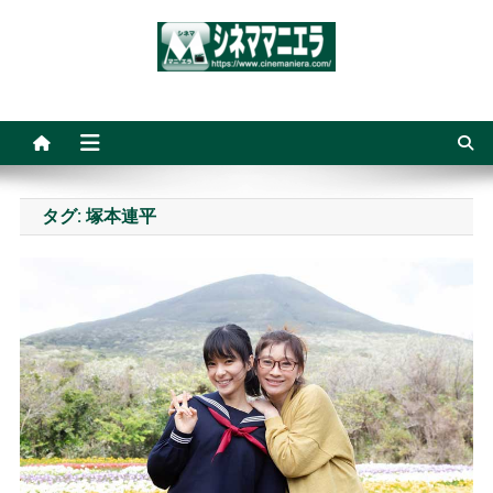
Skip
to
content
シネママニエラ
タグ:
塚本連平