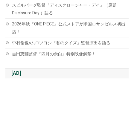
スピルバーグ監督『ディスクロージャー・デイ』（原題
Disclosure Day ）語る
2026年秋『ONE PIECE』公式ストアが米国ロサンゼルス初出
店！
中村倫也×ムロツヨシ『君のクイズ』監督演出を語る
吉田恵輔監督『四月の余白』特別映像解禁！
[AD]