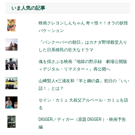
いま人気の記事
映画クレヨンしんちゃん 奇々怪々！オラの妖怪
バケ～ション
『バンクーバーの朝日』はカナダ野球殿堂入り
した日系移民の壮大なドラマ
魂を揺さぶる映画『地獄の黙示録 劇場公開版
＜デジタル・リマスター＞』再公開へ
山﨑賢人×三浦友和『羊と鋼の森』初日の「いい
話！」とは？
セイン・カミュ 大叔父アルベール・カミュを語
る
DIGGER／ディガー（原題 DIGGER ）- 映画予告
編