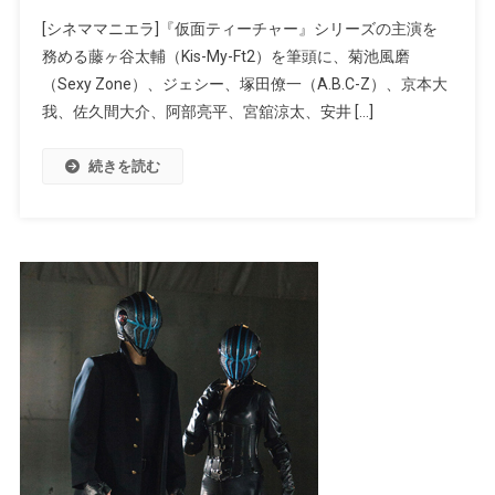
[シネママニエラ]『仮面ティーチャー』シリーズの主演を
務める藤ヶ谷太輔（Kis-My-Ft2）を筆頭に、菊池風磨
（Sexy Zone）、ジェシー、塚田僚一（A.B.C-Z）、京本大
我、佐久間大介、阿部亮平、宮舘涼太、安井 […]
続きを読む