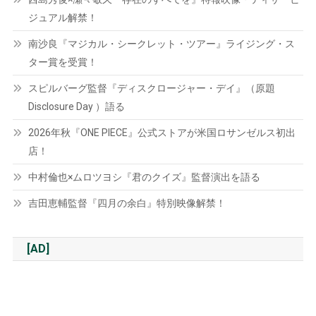
ジュアル解禁！
南沙良『マジカル・シークレット・ツアー』ライジング・ス
ター賞を受賞！
スピルバーグ監督『ディスクロージャー・デイ』（原題
Disclosure Day ）語る
2026年秋『ONE PIECE』公式ストアが米国ロサンゼルス初出
店！
中村倫也×ムロツヨシ『君のクイズ』監督演出を語る
吉田恵輔監督『四月の余白』特別映像解禁！
[AD]