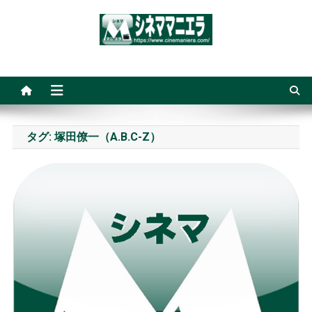
Skip
to
content
シネママニエラ
タグ:
塚田僚一（A.B.C-Z）