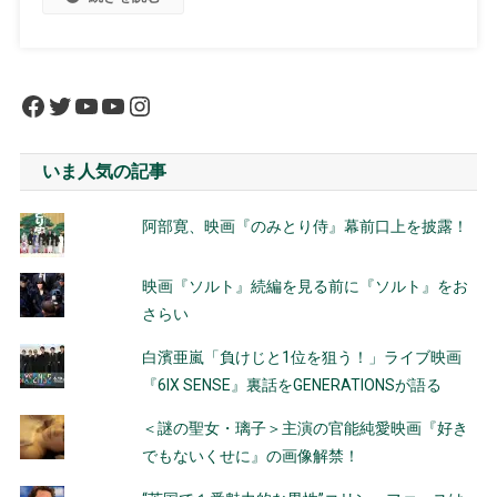
Facebook
Twitter
YouTube
YouTube
Instagram
いま人気の記事
阿部寛、映画『のみとり侍』幕前口上を披露！
映画『ソルト』続編を見る前に『ソルト』をお
さらい
白濱亜嵐「負けじと1位を狙う！」ライブ映画
『6IX SENSE』裏話をGENERATIONSが語る
＜謎の聖女・璃子＞主演の官能純愛映画『好き
でもないくせに』の画像解禁！