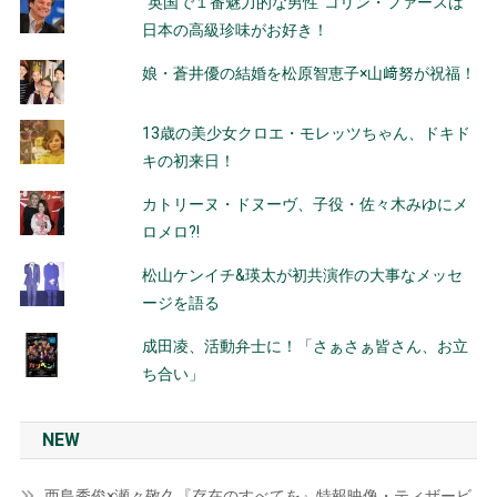
“英国で１番魅力的な男性”コリン・ファースは
日本の高級珍味がお好き！
娘・蒼井優の結婚を松原智恵子×山﨑努が祝福！
13歳の美少女クロエ・モレッツちゃん、ドキド
キの初来日！
カトリーヌ・ドヌーヴ、子役・佐々木みゆにメ
ロメロ?!
松山ケンイチ&瑛太が初共演作の大事なメッセ
ージを語る
成田凌、活動弁士に！「さぁさぁ皆さん、お立
ち合い」
NEW
西島秀俊×瀬々敬久『存在のすべてを』特報映像・ティザービ