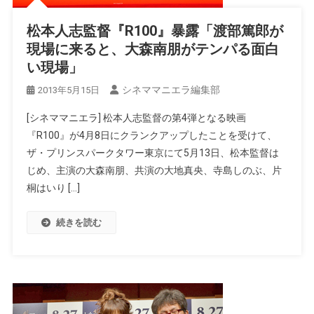
松本人志監督『R100』暴露「渡部篤郎が
現場に来ると、大森南朋がテンパる面白
い現場」
シネママニエラ編集部
2013年5月15日
[シネママニエラ] 松本人志監督の第4弾となる映画
『R100』が4月8日にクランクアップしたことを受けて、
ザ・プリンスパークタワー東京にて5月13日、松本監督は
じめ、主演の大森南朋、共演の大地真央、寺島しのぶ、片
桐はいり […]
続きを読む