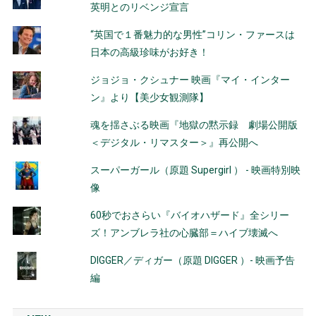
英明とのリベンジ宣言
“英国で１番魅力的な男性”コリン・ファースは
日本の高級珍味がお好き！
ジョジョ・クシュナー 映画『マイ・インター
ン』より【美少女観測隊】
魂を揺さぶる映画『地獄の黙示録 劇場公開版
＜デジタル・リマスター＞』再公開へ
スーパーガール（原題 Supergirl ） - 映画特別映
像
60秒でおさらい『バイオハザード』全シリー
ズ！アンブレラ社の心臓部＝ハイブ壊滅へ
DIGGER／ディガー（原題 DIGGER ）- 映画予告
編