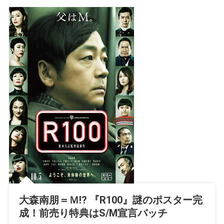
大森南朋＝Ｍ!? 『R100』謎のポスター完
成！前売り特典はS/M宣言バッチ