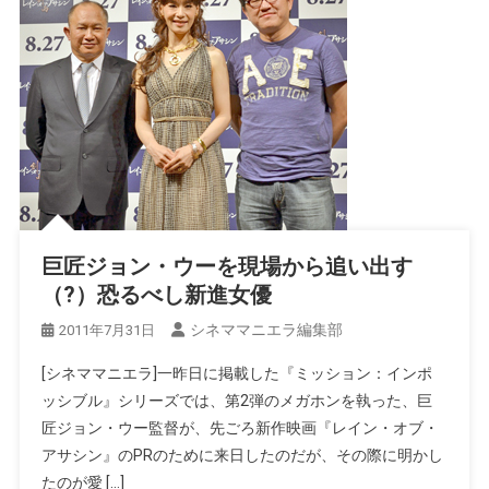
巨匠ジョン・ウーを現場から追い出す
（?）恐るべし新進女優
シネママニエラ編集部
2011年7月31日
[シネママニエラ]一昨日に掲載した『ミッション：インポ
ッシブル』シリーズでは、第2弾のメガホンを執った、巨
匠ジョン・ウー監督が、先ごろ新作映画『レイン・オブ・
アサシン』のPRのために来日したのだが、その際に明かし
たのが愛 […]