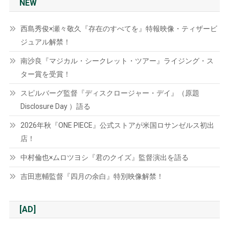
NEW
西島秀俊×瀬々敬久『存在のすべてを』特報映像・ティザービ
ジュアル解禁！
南沙良『マジカル・シークレット・ツアー』ライジング・ス
ター賞を受賞！
スピルバーグ監督『ディスクロージャー・デイ』（原題
Disclosure Day ）語る
2026年秋『ONE PIECE』公式ストアが米国ロサンゼルス初出
店！
中村倫也×ムロツヨシ『君のクイズ』監督演出を語る
吉田恵輔監督『四月の余白』特別映像解禁！
[AD]