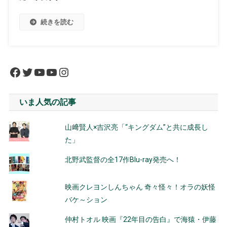
続きを読む
Facebook
Twitter
YouTube
YouTube
Instagram
いま人気の記事
山﨑賢人×吉沢亮「“キングダム”と共に成長し
た」
北野武監督の全17作Blu-ray発売へ！
映画クレヨンしんちゃん 奇々怪々！オラの妖怪
バケ～ション
仲村トオル 映画『22年目の告白』で海猿・伊藤