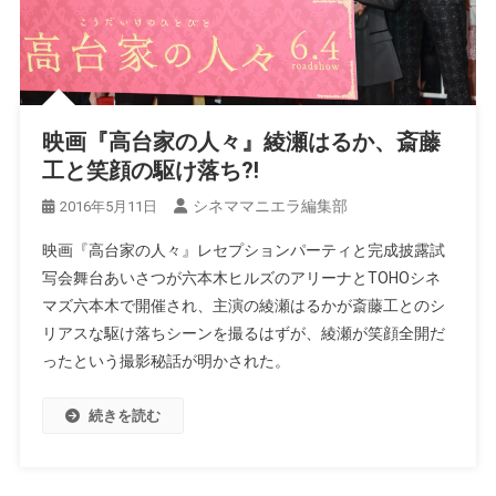
映画『高台家の人々』綾瀬はるか、斎藤
工と笑顔の駆け落ち?!
シネママニエラ編集部
2016年5月11日
映画『高台家の人々』レセプションパーティと完成披露試
写会舞台あいさつが六本木ヒルズのアリーナとTOHOシネ
マズ六本木で開催され、主演の綾瀬はるかが斎藤工とのシ
リアスな駆け落ちシーンを撮るはずが、綾瀬が笑顔全開だ
ったという撮影秘話が明かされた。
続きを読む