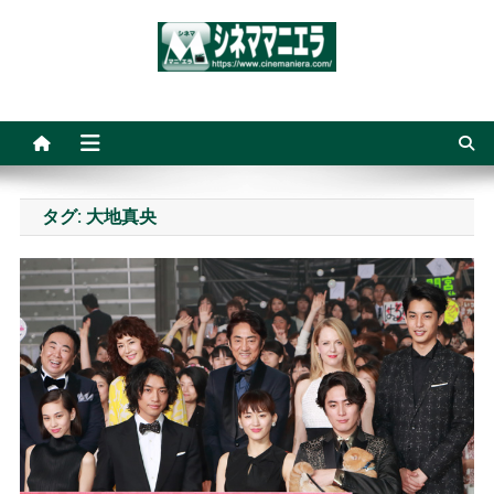
Skip
to
content
シネママニエラ
タグ:
大地真央