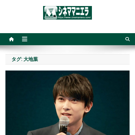
Skip
to
content
シネママニエラ
タグ:
大地葉