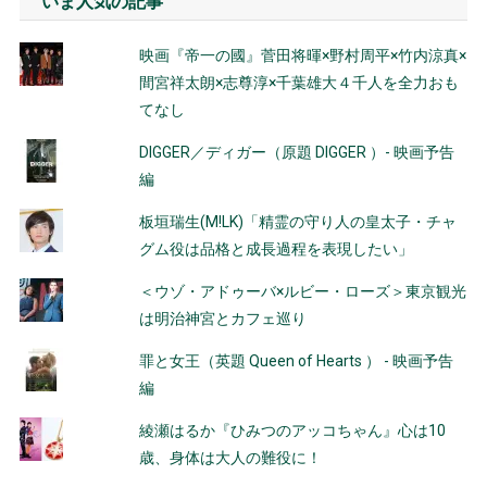
いま人気の記事
映画『帝一の國』菅田将暉×野村周平×竹内涼真×
間宮祥太朗×志尊淳×千葉雄大４千人を全力おも
てなし
DIGGER／ディガー（原題 DIGGER ）- 映画予告
編
板垣瑞生(M!LK)「精霊の守り人の皇太子・チャ
グム役は品格と成長過程を表現したい」
＜ウゾ・アドゥーバ×ルビー・ローズ＞東京観光
は明治神宮とカフェ巡り
罪と女王（英題 Queen of Hearts ） - 映画予告
編
綾瀬はるか『ひみつのアッコちゃん』心は10
歳、身体は大人の難役に！