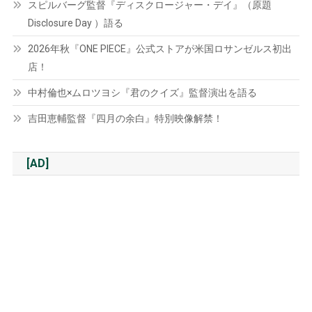
スピルバーグ監督『ディスクロージャー・デイ』（原題
Disclosure Day ）語る
2026年秋『ONE PIECE』公式ストアが米国ロサンゼルス初出
店！
中村倫也×ムロツヨシ『君のクイズ』監督演出を語る
吉田恵輔監督『四月の余白』特別映像解禁！
[AD]