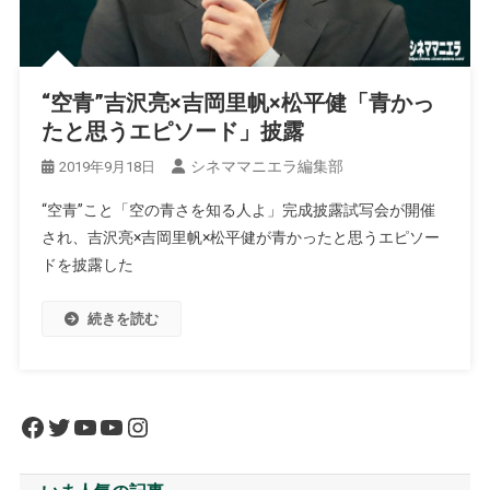
“空青”吉沢亮×吉岡里帆×松平健「青かっ
たと思うエピソード」披露
シネママニエラ編集部
2019年9月18日
“空青”こと「空の青さを知る人よ」完成披露試写会が開催
され、吉沢亮×吉岡里帆×松平健が青かったと思うエピソー
ドを披露した
続きを読む
Facebook
Twitter
YouTube
YouTube
Instagram