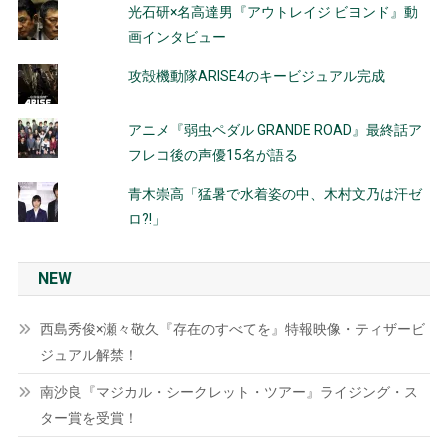
光石研×名高達男『アウトレイジ ビヨンド』動
画インタビュー
攻殻機動隊ARISE4のキービジュアル完成
アニメ『弱虫ペダル GRANDE ROAD』最終話ア
フレコ後の声優15名が語る
青木崇高「猛暑で水着姿の中、木村文乃は汗ゼ
ロ?!」
NEW
西島秀俊×瀬々敬久『存在のすべてを』特報映像・ティザービ
ジュアル解禁！
南沙良『マジカル・シークレット・ツアー』ライジング・ス
ター賞を受賞！