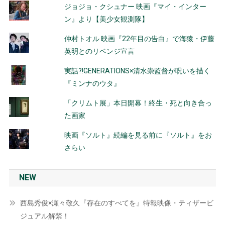
ジョジョ・クシュナー 映画『マイ・インター
ン』より【美少女観測隊】
仲村トオル 映画『22年目の告白』で海猿・伊藤
英明とのリベンジ宣言
実話?!GENERATIONS×清水崇監督が呪いを描く
『ミンナのウタ』
「クリムト展」本日開幕！終生・死と向き合っ
た画家
映画『ソルト』続編を見る前に『ソルト』をお
さらい
NEW
西島秀俊×瀬々敬久『存在のすべてを』特報映像・ティザービ
ジュアル解禁！