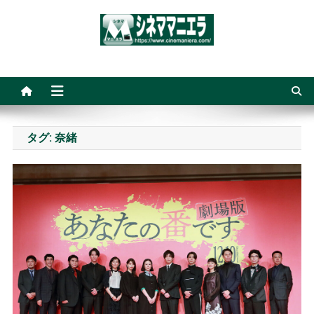
Skip
to
content
シネママニエラ
タグ:
奈緒