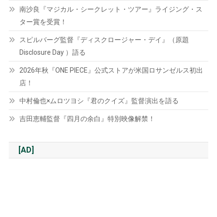
南沙良『マジカル・シークレット・ツアー』ライジング・ス
ター賞を受賞！
スピルバーグ監督『ディスクロージャー・デイ』（原題
Disclosure Day ）語る
2026年秋『ONE PIECE』公式ストアが米国ロサンゼルス初出
店！
中村倫也×ムロツヨシ『君のクイズ』監督演出を語る
吉田恵輔監督『四月の余白』特別映像解禁！
[AD]