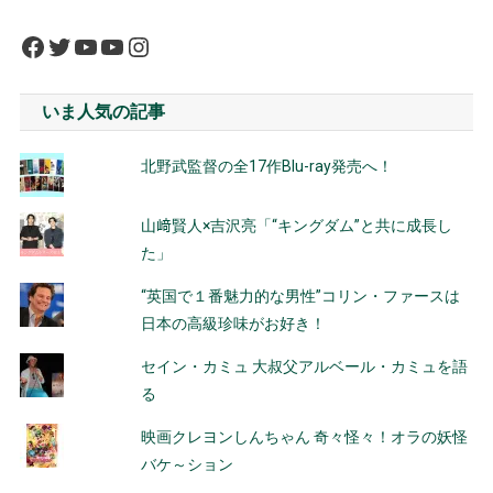
Facebook
Twitter
YouTube
YouTube
Instagram
いま人気の記事
北野武監督の全17作Blu-ray発売へ！
山﨑賢人×吉沢亮「“キングダム”と共に成長し
た」
“英国で１番魅力的な男性”コリン・ファースは
日本の高級珍味がお好き！
セイン・カミュ 大叔父アルベール・カミュを語
る
映画クレヨンしんちゃん 奇々怪々！オラの妖怪
バケ～ション