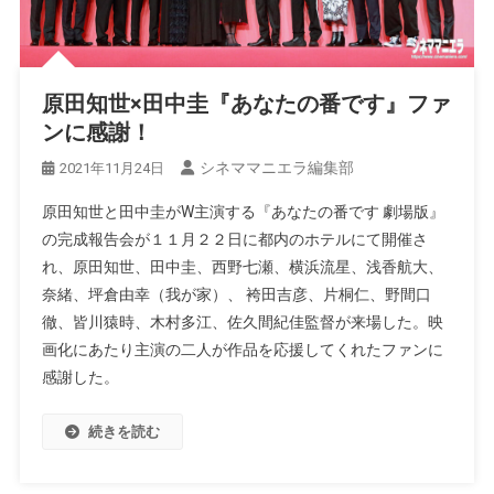
原田知世×田中圭『あなたの番です』ファ
ンに感謝！
シネママニエラ編集部
2021年11月24日
原田知世と田中圭がW主演する『あなたの番です 劇場版』
の完成報告会が１１月２２日に都内のホテルにて開催さ
れ、原田知世、田中圭、西野七瀬、横浜流星、浅香航大、
奈緒、坪倉由幸（我が家）、 袴田吉彦、片桐仁、野間口
徹、皆川猿時、木村多江、佐久間紀佳監督が来場した。映
画化にあたり主演の二人が作品を応援してくれたファンに
感謝した。
続きを読む