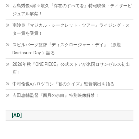
西島秀俊×瀬々敬久『存在のすべてを』特報映像・ティザービ
ジュアル解禁！
南沙良『マジカル・シークレット・ツアー』ライジング・ス
ター賞を受賞！
スピルバーグ監督『ディスクロージャー・デイ』（原題
Disclosure Day ）語る
2026年秋『ONE PIECE』公式ストアが米国ロサンゼルス初出
店！
中村倫也×ムロツヨシ『君のクイズ』監督演出を語る
吉田恵輔監督『四月の余白』特別映像解禁！
[AD]