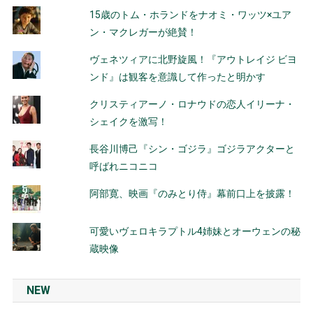
15歳のトム・ホランドをナオミ・ワッツ×ユア
ン・マクレガーが絶賛！
ヴェネツィアに北野旋風！『アウトレイジ ビヨ
ンド』は観客を意識して作ったと明かす
クリスティアーノ・ロナウドの恋人イリーナ・
シェイクを激写！
長谷川博己『シン・ゴジラ』ゴジラアクターと
呼ばれニコニコ
阿部寛、映画『のみとり侍』幕前口上を披露！
可愛いヴェロキラプトル4姉妹とオーウェンの秘
蔵映像
NEW