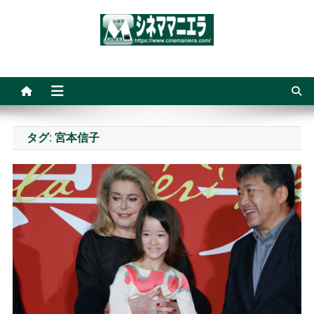
Skip
to
content
シネママニエラ
タグ:
宮本信子