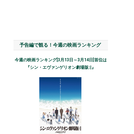
予告編で観る！今週の映画ランキング
今週の映画ランキング[3月13日～3月14日]首位は
『シン・エヴァンゲリオン劇場版:||』