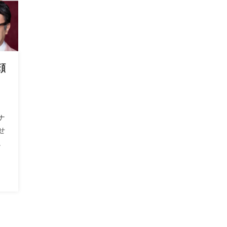
顔
ナ
せ
。