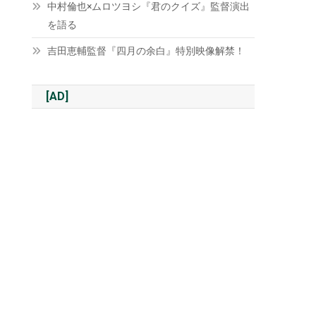
中村倫也×ムロツヨシ『君のクイズ』監督演出
を語る
吉田恵輔監督『四月の余白』特別映像解禁！
[AD]