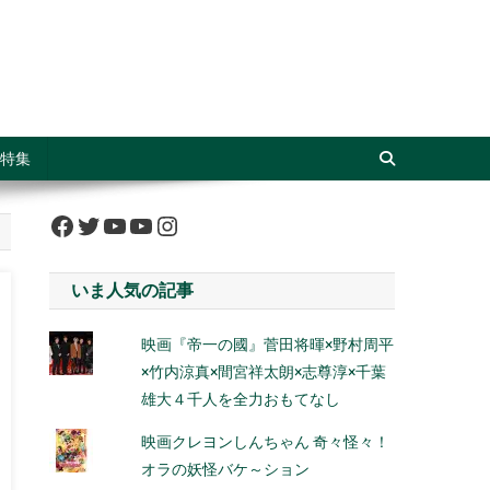
特集
Facebook
Twitter
YouTube
YouTube
Instagram
いま人気の記事
映画『帝一の國』菅田将暉×野村周平
×竹内涼真×間宮祥太朗×志尊淳×千葉
雄大４千人を全力おもてなし
映画クレヨンしんちゃん 奇々怪々！
オラの妖怪バケ～ション