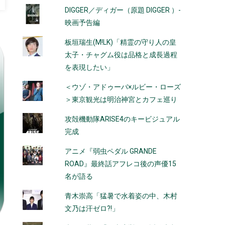
DIGGER／ディガー（原題 DIGGER ）-
映画予告編
板垣瑞生(M!LK)「精霊の守り人の皇
太子・チャグム役は品格と成長過程
を表現したい」
＜ウゾ・アドゥーバ×ルビー・ローズ
＞東京観光は明治神宮とカフェ巡り
攻殻機動隊ARISE4のキービジュアル
完成
アニメ『弱虫ペダル GRANDE
ROAD』最終話アフレコ後の声優15
名が語る
青木崇高「猛暑で水着姿の中、木村
文乃は汗ゼロ?!」