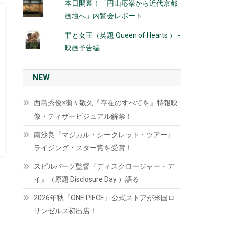
本日開幕！「円山応挙から近代京都
画壇へ」内覧会レポート
罪と女王（英題 Queen of Hearts ） -
映画予告編
NEW
西島秀俊×瀬々敬久『存在のすべてを』特報映
像・ティザービジュアル解禁！
南沙良『マジカル・シークレット・ツアー』
ライジング・スター賞を受賞！
スピルバーグ監督『ディスクロージャー・デ
イ』（原題 Disclosure Day ）語る
2026年秋『ONE PIECE』公式ストアが米国ロ
サンゼルス初出店！