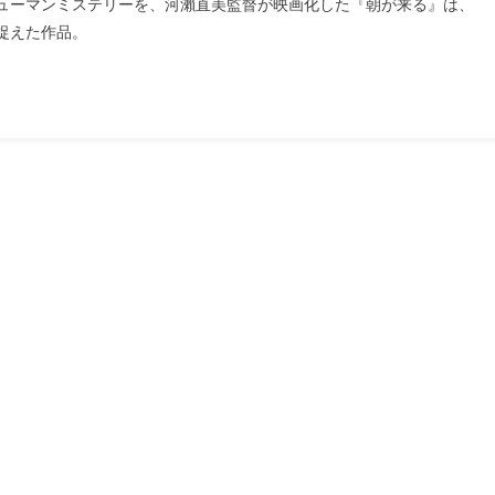
ューマンミステリーを、河瀨直美監督が映画化した『朝が来る』は、
捉えた作品。