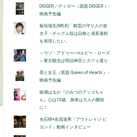
DIGGER／ディガー（原題 DIGGER ）-
映画予告編
板垣瑞生(M!LK)「精霊の守り人の皇
太子・チャグム役は品格と成長過程
を表現したい」
＜ウゾ・アドゥーバ×ルビー・ローズ
＞東京観光は明治神宮とカフェ巡り
罪と女王（英題 Queen of Hearts ） -
映画予告編
綾瀬はるか『ひみつのアッコちゃ
ん』心は10歳、身体は大人の難役
に！
光石研×名高達男『アウトレイジ ビ
ヨンド』動画インタビュー