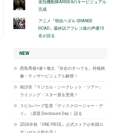
攻殻機動隊ARISE4のキービジュアル
完成
アニメ『弱虫ペダル GRANDE
ROAD』最終話アフレコ後の声優15
名が語る
NEW
西島秀俊×瀬々敬久『存在のすべてを』特報映
像・ティザービジュアル解禁！
南沙良『マジカル・シークレット・ツアー』
ライジング・スター賞を受賞！
スピルバーグ監督『ディスクロージャー・デ
イ』（原題 Disclosure Day ）語る
2026年秋『ONE PIECE』公式ストアが米国ロ
サンゼルス初出店！