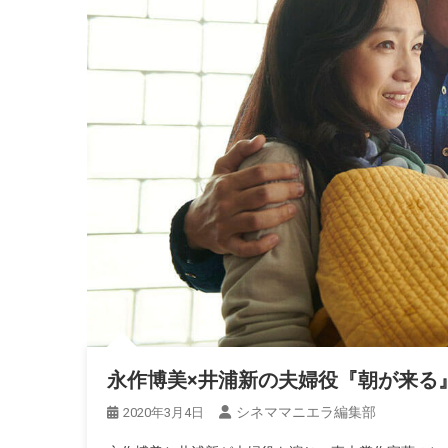
永作博美×井浦新の夫婦役『朝が来る
シネママニエラ編集部
2020年3月4日