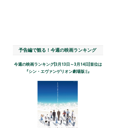
予告編で観る！今週の映画ランキング
今週の映画ランキング[3月13日～3月14日]首位は
『シン・エヴァンゲリオン劇場版:||』