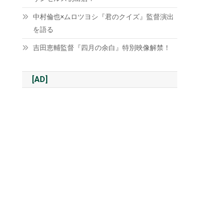
中村倫也×ムロツヨシ『君のクイズ』監督演出
を語る
吉田恵輔監督『四月の余白』特別映像解禁！
[AD]