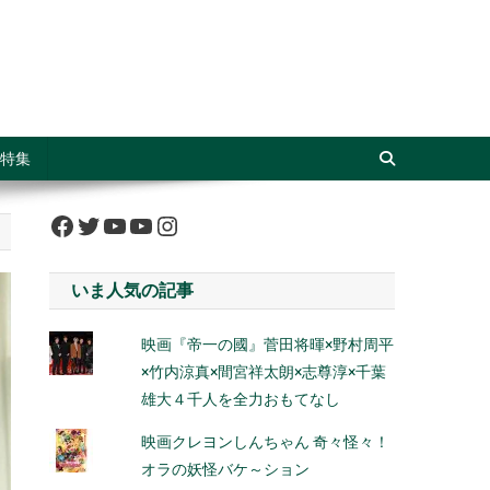
特集
Facebook
Twitter
YouTube
YouTube
Instagram
いま人気の記事
映画『帝一の國』菅田将暉×野村周平
×竹内涼真×間宮祥太朗×志尊淳×千葉
雄大４千人を全力おもてなし
映画クレヨンしんちゃん 奇々怪々！
オラの妖怪バケ～ション