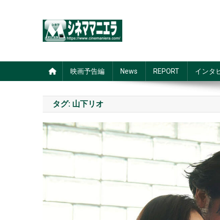
Skip
to
content
シネママニエラ
映画予告編
News
REPORT
インタ
タグ:
山下リオ