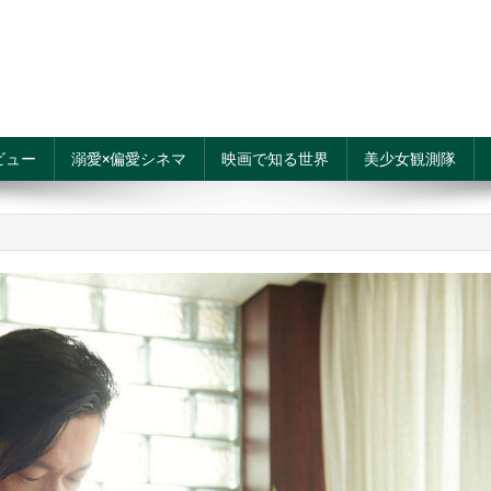
ビュー
溺愛×偏愛シネマ
映画で知る世界
美少女観測隊