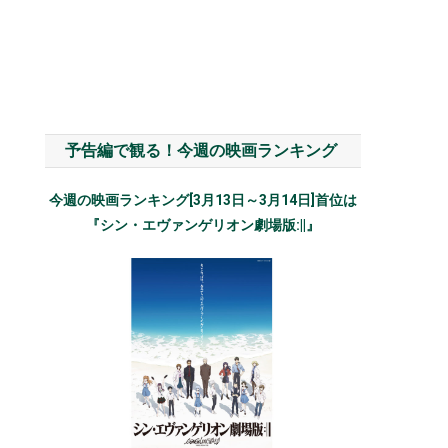
予告編で観る！今週の映画ランキング
今週の映画ランキング[3月13日～3月14日]首位は
『シン・エヴァンゲリオン劇場版:||』