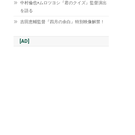
中村倫也×ムロツヨシ『君のクイズ』監督演出
を語る
吉田恵輔監督『四月の余白』特別映像解禁！
[AD]