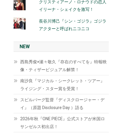
クリスティアーノ・ロナウドの恋人
イリーナ・シェイクを激写！
長谷川博己『シン・ゴジラ』ゴジラ
アクターと呼ばれニコニコ
NEW
西島秀俊×瀬々敬久『存在のすべてを』特報映
像・ティザービジュアル解禁！
南沙良『マジカル・シークレット・ツアー』
ライジング・スター賞を受賞！
スピルバーグ監督『ディスクロージャー・デ
イ』（原題 Disclosure Day ）語る
2026年秋『ONE PIECE』公式ストアが米国ロ
サンゼルス初出店！