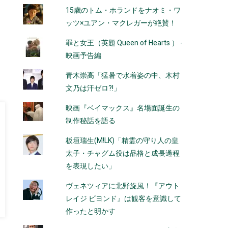
15歳のトム・ホランドをナオミ・ワ
ッツ×ユアン・マクレガーが絶賛！
罪と女王（英題 Queen of Hearts ） -
映画予告編
青木崇高「猛暑で水着姿の中、木村
文乃は汗ゼロ?!」
映画『ベイマックス』名場面誕生の
制作秘話を語る
板垣瑞生(M!LK)「精霊の守り人の皇
太子・チャグム役は品格と成長過程
を表現したい」
ヴェネツィアに北野旋風！『アウト
レイジ ビヨンド』は観客を意識して
作ったと明かす