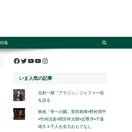
特集
Facebook
Twitter
YouTube
YouTube
Instagram
いま人気の記事
北村一輝『アラジン』ジャファー役
を語る
映画『帝一の國』菅田将暉×野村周平
×竹内涼真×間宮祥太朗×志尊淳×千葉
雄大４千人を全力おもてなし