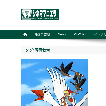
Skip
to
content
シネママニエラ
映画予告編
News
REPORT
インタ
タグ:
岡田敏靖