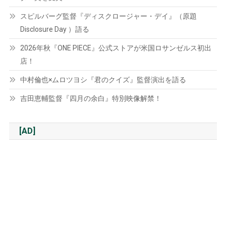
スピルバーグ監督『ディスクロージャー・デイ』（原題
Disclosure Day ）語る
2026年秋『ONE PIECE』公式ストアが米国ロサンゼルス初出
店！
中村倫也×ムロツヨシ『君のクイズ』監督演出を語る
吉田恵輔監督『四月の余白』特別映像解禁！
[AD]