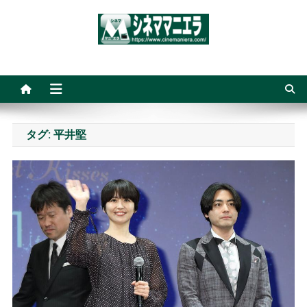
Skip
to
content
シネママニエラ
タグ:
平井堅