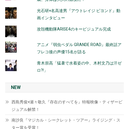
光石研×名高達男『アウトレイジ ビヨンド』動
画インタビュー
攻殻機動隊ARISE4のキービジュアル完成
アニメ『弱虫ペダル GRANDE ROAD』最終話ア
フレコ後の声優15名が語る
青木崇高「猛暑で水着姿の中、木村文乃は汗ゼ
ロ?!」
NEW
西島秀俊×瀬々敬久『存在のすべてを』特報映像・ティザービ
ジュアル解禁！
南沙良『マジカル・シークレット・ツアー』ライジング・ス
ター賞を受賞！