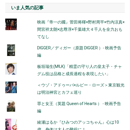
いま人気の記事
映画『帝一の國』菅田将暉×野村周平×竹内涼真×
間宮祥太朗×志尊淳×千葉雄大４千人を全力おも
てなし
DIGGER／ディガー（原題 DIGGER ）- 映画予告
編
板垣瑞生(M!LK)「精霊の守り人の皇太子・チャ
グム役は品格と成長過程を表現したい」
＜ウゾ・アドゥーバ×ルビー・ローズ＞東京観光
は明治神宮とカフェ巡り
罪と女王（英題 Queen of Hearts ） - 映画予告
編
綾瀬はるか『ひみつのアッコちゃん』心は10
歳、身体は大人の難役に！