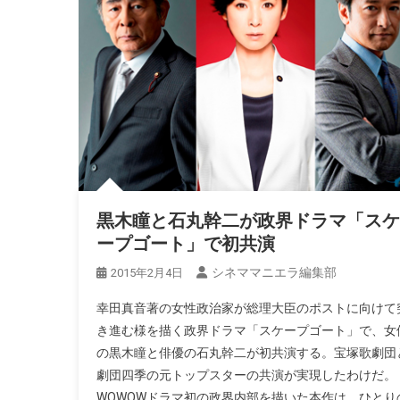
黒木瞳と石丸幹二が政界ドラマ「スケ
ープゴート」で初共演
シネママニエラ編集部
2015年2月4日
幸田真音著の女性政治家が総理大臣のポストに向けて
き進む様を描く政界ドラマ「スケープゴート」で、女
の黒木瞳と俳優の石丸幹二が初共演する。宝塚歌劇団
劇団四季の元トップスターの共演が実現したわけだ。
WOWOWドラマ初の政界内部を描いた本作は、ひとり