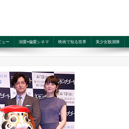
ビュー
溺愛×偏愛シネマ
映画で知る世界
美少女観測隊