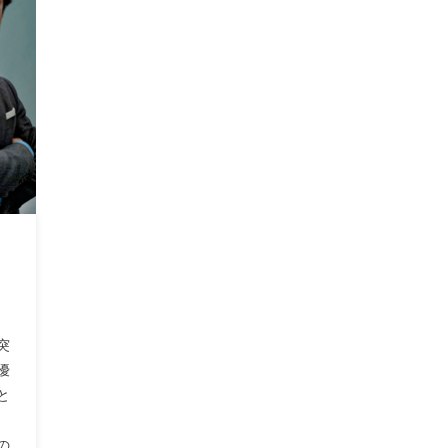
突
優
と
の