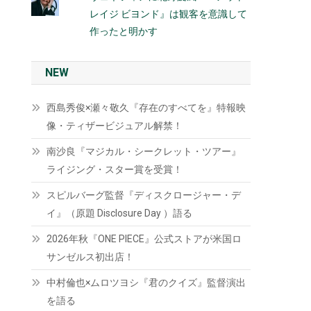
レイジ ビヨンド』は観客を意識して
作ったと明かす
NEW
西島秀俊×瀬々敬久『存在のすべてを』特報映
像・ティザービジュアル解禁！
南沙良『マジカル・シークレット・ツアー』
ライジング・スター賞を受賞！
スピルバーグ監督『ディスクロージャー・デ
イ』（原題 Disclosure Day ）語る
2026年秋『ONE PIECE』公式ストアが米国ロ
サンゼルス初出店！
中村倫也×ムロツヨシ『君のクイズ』監督演出
を語る