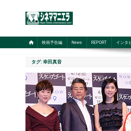
Skip
to
content
シネママニエラ
映画予告編
News
REPORT
インタ
タグ:
幸田真音