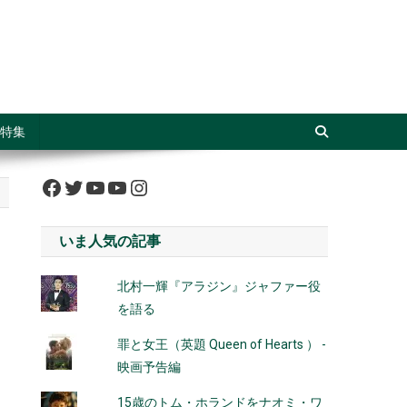
特集
Facebook
Twitter
YouTube
YouTube
Instagram
いま人気の記事
北村一輝『アラジン』ジャファー役
を語る
罪と女王（英題 Queen of Hearts ） -
映画予告編
15歳のトム・ホランドをナオミ・ワ