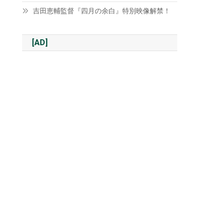
吉田恵輔監督『四月の余白』特別映像解禁！
[AD]