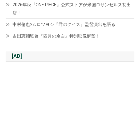
2026年秋『ONE PIECE』公式ストアが米国ロサンゼルス初出
店！
中村倫也×ムロツヨシ『君のクイズ』監督演出を語る
吉田恵輔監督『四月の余白』特別映像解禁！
[AD]