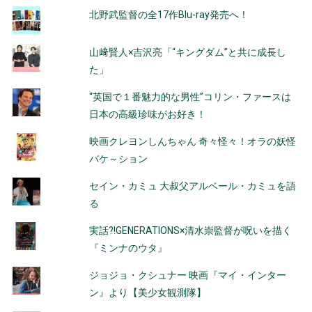
北野武監督の全17作Blu-ray発売へ！
山﨑賢人×吉沢亮「“キングダム”と共に成長し
た」
“英国で１番魅力的な男性”コリン・ファースは
日本の高級珍味がお好き！
映画クレヨンしんちゃん 奇々怪々！オラの妖怪
バケ～ション
セイン・カミュ 大叔父アルベール・カミュを語
る
実話?!GENERATIONS×清水崇監督が呪いを描く
『ミンナのウタ』
ジョジョ・クシュナー 映画『マイ・インター
ン』より【美少女観測隊】