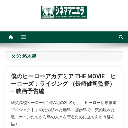
Skip
to
content
シネママニエラ
タグ:
悠木碧
僕のヒーローアカデミア THE MOVIE ヒ
ーローズ：ライジング （長崎健司監督）
– 映画予告編
雄英高校ヒーロー科1年A組の20名が、「ヒーロー活動推進
プロジェクト」のため訪れた離島・那歩島で、突如現れた
敵・ナインたちから島の人々を守るために立ち向かう姿を
描く。