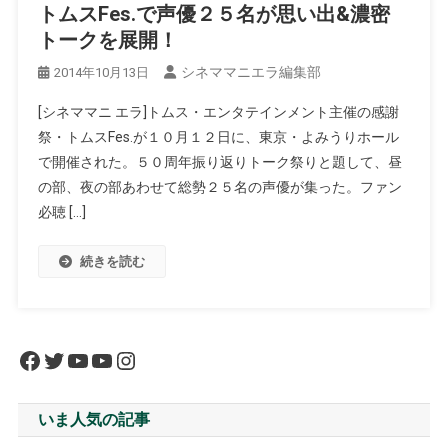
トムスFes.で声優２５名が思い出&濃密
トークを展開！
シネママニエラ編集部
2014年10月13日
[シネママニ エラ]トムス・エンタテインメント主催の感謝
祭・トムスFes.が１０月１２日に、東京・よみうりホール
で開催された。５０周年振り返りトーク祭りと題して、昼
の部、夜の部あわせて総勢２５名の声優が集った。ファン
必聴 […]
続きを読む
Facebook
Twitter
YouTube
YouTube
Instagram
いま人気の記事