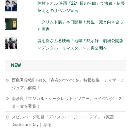
仲村トオル 映画『22年目の告白』で海猿・伊藤
英明とのリベンジ宣言
「クリムト展」本日開幕！終生・死と向き合っ
た画家
魂を揺さぶる映画『地獄の黙示録 劇場公開版
＜デジタル・リマスター＞』再公開へ
NEW
西島秀俊×瀬々敬久『存在のすべてを』特報映像・ティザービ
ジュアル解禁！
南沙良『マジカル・シークレット・ツアー』ライジング・ス
ター賞を受賞！
スピルバーグ監督『ディスクロージャー・デイ』（原題
Disclosure Day ）語る