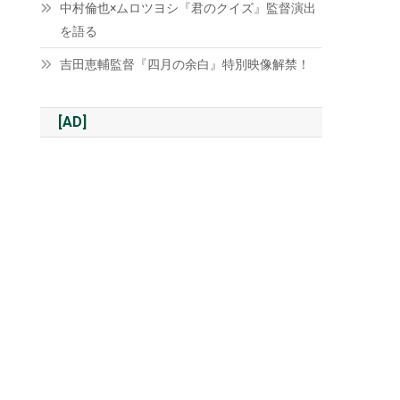
中村倫也×ムロツヨシ『君のクイズ』監督演出
を語る
吉田恵輔監督『四月の余白』特別映像解禁！
[AD]