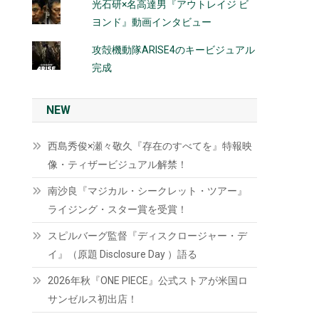
光石研×名高達男『アウトレイジ ビ
ヨンド』動画インタビュー
攻殻機動隊ARISE4のキービジュアル
完成
NEW
西島秀俊×瀬々敬久『存在のすべてを』特報映
像・ティザービジュアル解禁！
南沙良『マジカル・シークレット・ツアー』
ライジング・スター賞を受賞！
スピルバーグ監督『ディスクロージャー・デ
イ』（原題 Disclosure Day ）語る
2026年秋『ONE PIECE』公式ストアが米国ロ
サンゼルス初出店！