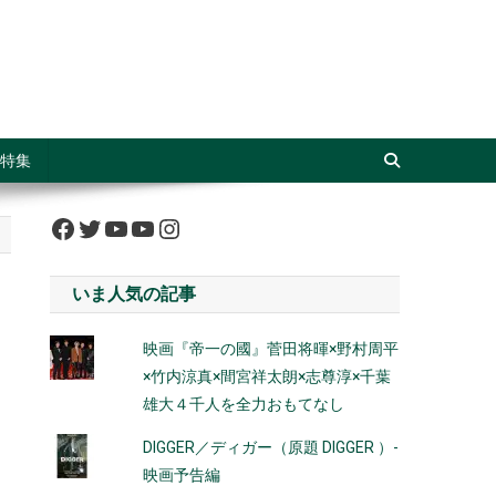
特集
Facebook
Twitter
YouTube
YouTube
Instagram
いま人気の記事
映画『帝一の國』菅田将暉×野村周平
×竹内涼真×間宮祥太朗×志尊淳×千葉
雄大４千人を全力おもてなし
DIGGER／ディガー（原題 DIGGER ）-
映画予告編