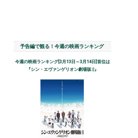
予告編で観る！今週の映画ランキング
今週の映画ランキング[3月13日～3月14日]首位は
『シン・エヴァンゲリオン劇場版:||』