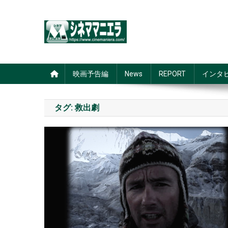
Skip
to
content
シネママニエラ
映画予告編
News
REPORT
インタ
タグ:
救出劇