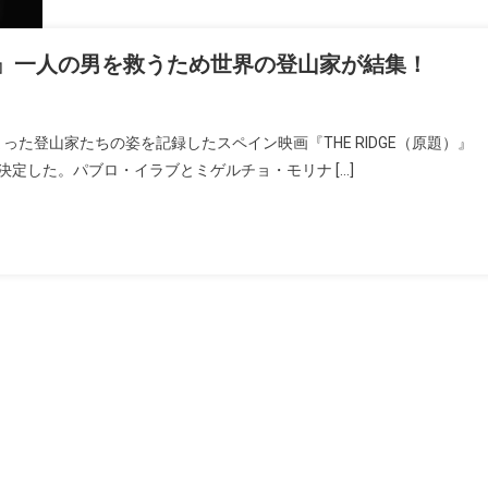
たち』一人の男を救うため世界の登山家が結集！
った登山家たちの姿を記録したスペイン映画『THE RIDGE（原題）』
決定した。パブロ・イラブとミゲルチョ・モリナ […]