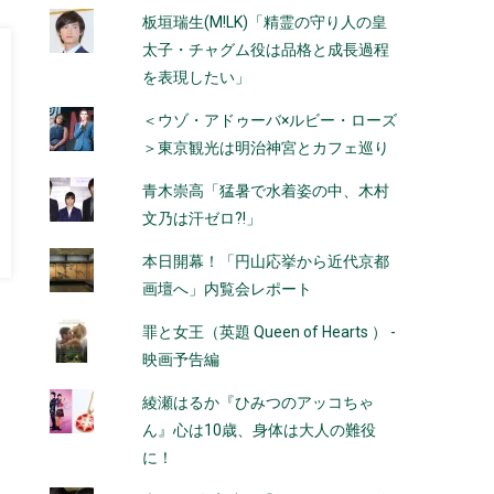
板垣瑞生(M!LK)「精霊の守り人の皇
太子・チャグム役は品格と成長過程
を表現したい」
＜ウゾ・アドゥーバ×ルビー・ローズ
＞東京観光は明治神宮とカフェ巡り
青木崇高「猛暑で水着姿の中、木村
文乃は汗ゼロ?!」
本日開幕！「円山応挙から近代京都
画壇へ」内覧会レポート
罪と女王（英題 Queen of Hearts ） -
映画予告編
綾瀬はるか『ひみつのアッコちゃ
ん』心は10歳、身体は大人の難役
に！