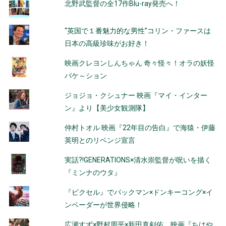
北野武監督の全17作Blu-ray発売へ！
“英国で１番魅力的な男性”コリン・ファースは
日本の高級珍味がお好き！
映画クレヨンしんちゃん 奇々怪々！オラの妖怪
バケ～ション
ジョジョ・クシュナー 映画『マイ・インター
ン』より【美少女観測隊】
仲村トオル 映画『22年目の告白』で海猿・伊藤
英明とのリベンジ宣言
実話?!GENERATIONS×清水崇監督が呪いを描く
『ミンナのウタ』
『ピクセル』でパックマン×ドンキーコング×イ
ンベーダーが世界侵略！
広瀬すず×野村周平×新田真剣佑、映画『ちはや