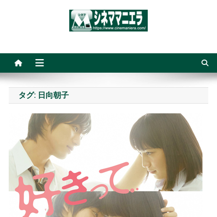
Skip
to
content
シネママニエラ
タグ:
日向朝子