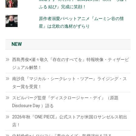
ふる 結び』完成に笑顔！
原作者溺愛パペットアニメ『ムーミン谷の彗
星』は北欧の逸材がずらり
NEW
西島秀俊×瀬々敬久『存在のすべてを』特報映像・ティザービ
ジュアル解禁！
南沙良『マジカル・シークレット・ツアー』ライジング・ス
ター賞を受賞！
スピルバーグ監督『ディスクロージャー・デイ』（原題
Disclosure Day ）語る
2026年秋『ONE PIECE』公式ストアが米国ロサンゼルス初出
店！