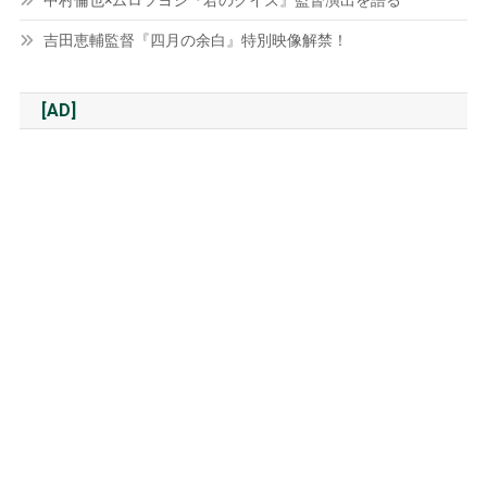
中村倫也×ムロツヨシ『君のクイズ』監督演出を語る
吉田恵輔監督『四月の余白』特別映像解禁！
[AD]